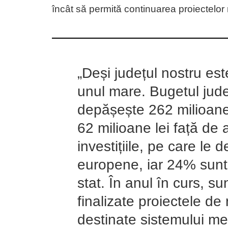
încât să permită continuarea proiectelor m
„Deși județul nostru est
unul mare. Bugetul județ
depășește 262 milioane l
62 milioane lei față de 
investițiile, pe care le 
europene, iar 24% sunt 
stat. În anul în curs, s
finalizate proiectele de r
destinate sistemului me