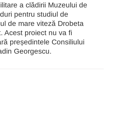
litare a clădirii Muzeului de
nduri pentru studiul de
mul de mare viteză Drobeta
 Acest proiect nu va fi
ară președintele Consiliului
adin Georgescu.