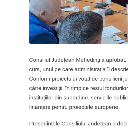
Consiliul Județean Mehedinți a aprobat, 
curs, unul pe care administrația îl descrie
Conform proiectului votat de consilierii ju
către investiții, în timp ce restul fonduril
instituțiilor din subordine, serviciile publ
finanțare pentru proiectele europene.
Președintele Consiliului Județean a decla