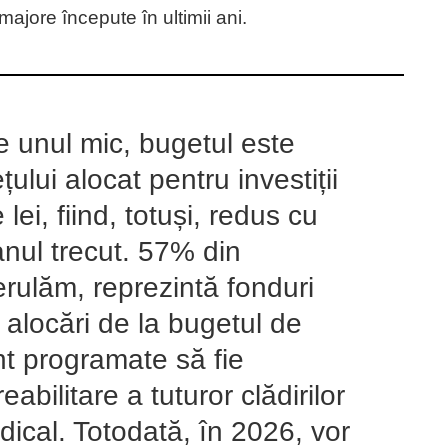
ajore începute în ultimii ani.
e unul mic, bugetul este
ului alocat pentru investiții
ei, fiind, totuși, redus cu
anul trecut. 57% din
derulăm, reprezintă fonduri
alocări de la bugetul de
unt programate să fie
eabilitare a tuturor clădirilor
dical. Totodată, în 2026, vor