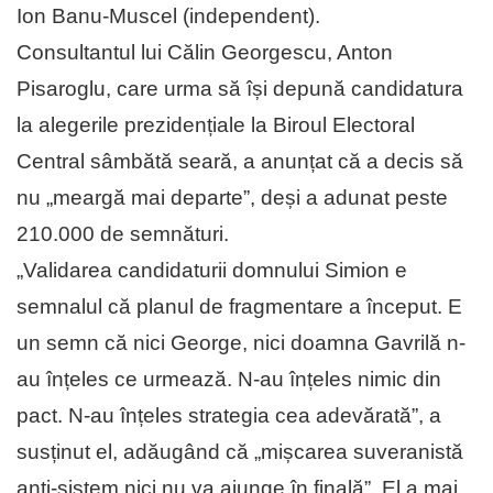
Ion Banu-Muscel (independent).
Consultantul lui Călin Georgescu, Anton
Pisaroglu, care urma să își depună candidatura
la alegerile prezidențiale la Biroul Electoral
Central sâmbătă seară, a anunțat că a decis să
nu „meargă mai departe”, deși a adunat peste
210.000 de semnături.
„Validarea candidaturii domnului Simion e
semnalul că planul de fragmentare a început. E
un semn că nici George, nici doamna Gavrilă n-
au înțeles ce urmează. N-au înțeles nimic din
pact. N-au înțeles strategia cea adevărată”, a
susținut el, adăugând că „mișcarea suveranistă
anti-sistem nici nu va ajunge în finală”. El a mai