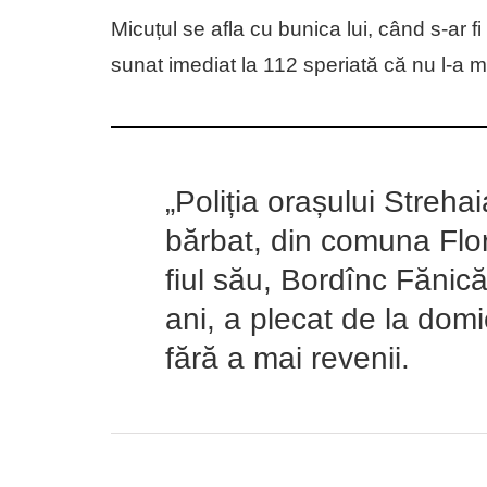
Micuțul se afla cu bunica lui, când s-ar 
sunat imediat la 112 speriată că nu l-a m
„Poliția orașului Streha
bărbat, din comuna Flore
fiul său, Bordînc Fănică
ani, a plecat de la domic
fără a mai revenii.