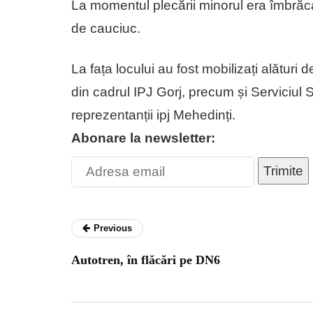
La momentul plecării minorul era îmbrăca
de cauciuc.
La fața locului au fost mobilizați alături d
din cadrul IPJ Gorj, precum și Serviciul
reprezentanții ipj Mehedinți.
Abonare la newsletter:
Trimite
Previous
Autotren, în flăcări pe DN6