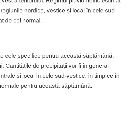
 vest a teritorului. Regimul pluviometric estimat
regiunile nordice, vestice și local în cele sud-
iat de cel normal.
este cele specifice pentru această săptămână,
. Cantitățile de precipitații vor fi în general
entrale si local în cele sud-vestice, în timp ce în
ele normale pentru această săptămână.