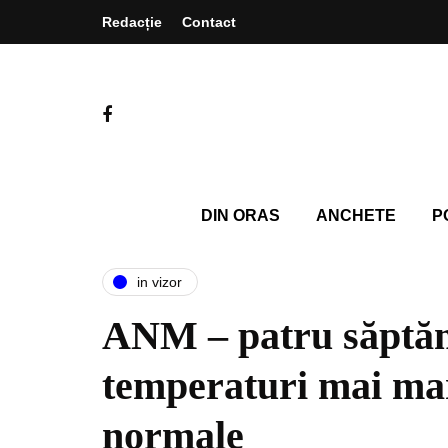
Redacție
Contact
DIN ORAS
ANCHETE
P
in vizor
ANM – patru săptă
temperaturi mai mar
normale