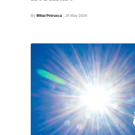
By
Mihai Petrusca
,
26 May 2026