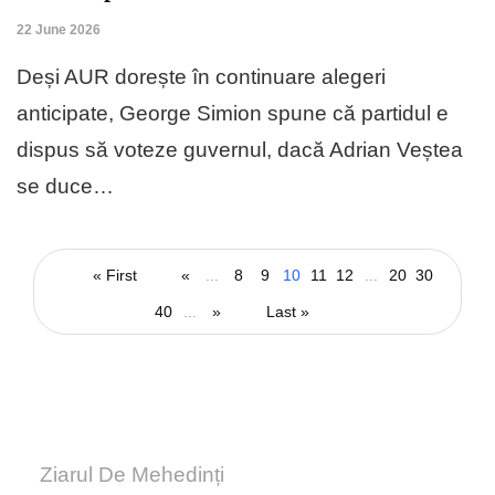
22 June 2026
Deși AUR dorește în continuare alegeri
anticipate, George Simion spune că partidul e
dispus să voteze guvernul, dacă Adrian Veștea
se duce…
« First
«
...
8
9
10
11
12
...
20
30
40
...
»
Last »
Ziarul De Mehedinți