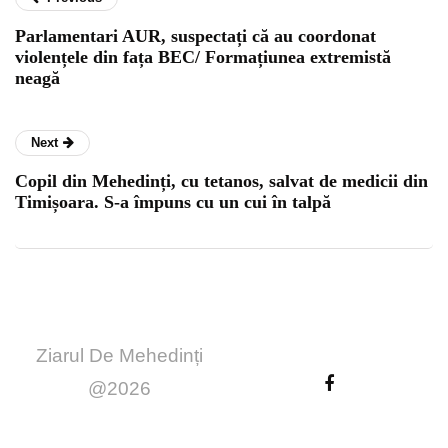
Parlamentari AUR, suspectați că au coordonat
violențele din fața BEC/ Formațiunea extremistă
neagă
Next
Copil din Mehedinți, cu tetanos, salvat de medicii din
Timișoara. S-a împuns cu un cui în talpă
Ziarul De Mehedinți
@2026