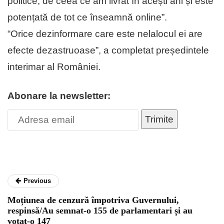
politice, de ceea ce am livrat în acești ani și este
potențată de tot ce înseamnă online”.
“Orice dezinformare care este nelalocul ei are
efecte dezastruoase”, a completat președintele
interimar al României.
Abonare la newsletter:
Trimite
Previous
Moțiunea de cenzură împotriva Guvernului,
respinsă/Au semnat-o 155 de parlamentari și au
votat-o 147