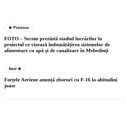
Previous
FOTO – Secom prezintă stadiul lucrărilor la
proiectul ce vizează îmbunătățirea sistemelor de
alimentare cu apă și de canalizare în Mehedinți
Next
Forțele Aeriene anunță zboruri cu F-16 la altitudini
joase