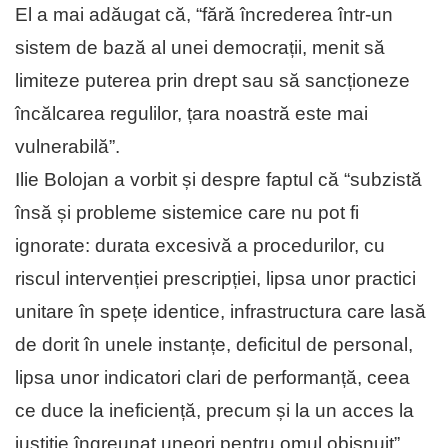
El a mai adăugat că, “fără încrederea într-un
sistem de bază al unei democrații, menit să
limiteze puterea prin drept sau să sancționeze
încălcarea regulilor, țara noastră este mai
vulnerabilă”.
Ilie Bolojan a vorbit și despre faptul că “subzistă
însă și probleme sistemice care nu pot fi
ignorate: durata excesivă a procedurilor, cu
riscul intervenției prescripției, lipsa unor practici
unitare în spețe identice, infrastructura care lasă
de dorit în unele instanțe, deficitul de personal,
lipsa unor indicatori clari de performanță, ceea
ce duce la ineficiență, precum și la un acces la
justiție îngreunat uneori pentru omul obișnuit”.