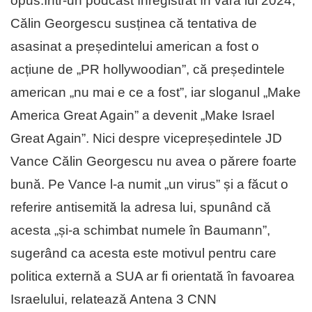
opus.Într-un podcast înregistrat în vara lui 2024,
Călin Georgescu susținea că tentativa de
asasinat a președintelui american a fost o
acțiune de „PR hollywoodian”, că președintele
american „nu mai e ce a fost”, iar sloganul „Make
America Great Again” a devenit „Make Israel
Great Again”. Nici despre vicepreședintele JD
Vance Călin Georgescu nu avea o părere foarte
bună. Pe Vance l-a numit „un virus” și a făcut o
referire antisemită la adresa lui, spunând că
acesta „și-a schimbat numele în Baumann”,
sugerând ca acesta este motivul pentru care
politica externă a SUA ar fi orientată în favoarea
Israelului, relatează Antena 3 CNN