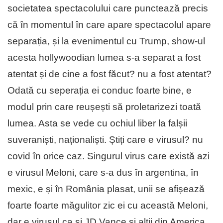
societatea spectacolului care punctează precis
că în momentul în care apare spectacolul apare
separația, și la evenimentul cu Trump, show-ul
acesta hollywoodian lumea s-a separat a fost
atentat și de cine a fost făcut? nu a fost atentat?
Odată cu seperația ei conduc foarte bine, e
modul prin care reușești să proletarizezi toată
lumea. Asta se vede cu ochiul liber la falșii
suveraniști, naționaliști. Știți care e virusul? nu
covid în orice caz. Singurul virus care există azi
e virusul Meloni, care s-a dus în argentina, în
mexic, e și în România plasat, unii se afișează
foarte foarte măgulitor zic ei cu această Meloni,
dar e virusul ca și JD Vance și alții din America