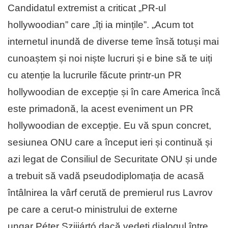
Candidatul extremist a criticat „PR-ul
hollywoodian” care „îți ia mințile”. „Acum tot
internetul inundă de diverse teme însă totuși mai
cunoaștem și noi niște lucruri și e bine să te uiți
cu atenție la lucrurile făcute printr-un PR
hollywoodian de excepție și în care America încă
este primadonă, la acest eveniment un PR
hollywoodian de excepție. Eu vă spun concret,
sesiunea ONU care a început ieri și continuă și
azi legat de Consiliul de Securitate ONU și unde
a trebuit să vadă pseudodiplomația de acasă
întâlnirea la vârf cerută de premierul rus Lavrov
pe care a cerut-o ministrului de externe
ungar Péter Szijjártó dacă vedeți dialogul între