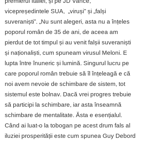
premierul Italiei, și pe JD Vance,
vicepreședintele SUA, „viruși” și „falși
suveraniști”. „Nu sunt alegeri, asta nu a înțeles
poporul român de 35 de ani, de aceea am
pierdut de tot timpul și au venit falșii suveraniști
și naționaliști, cum spuneam virusul Meloni. E
lupta între înuneric și lumină. Singurul lucru pe
care poporul român trebuie să îl înțeleagă e că
noi avem nevoie de schimbare de sistem, tot
sistemul este bolnav. Dacă vrei progres trebuie
să participi la schimbare, iar asta înseamnă
schimbare de mentalitate. Ăsta e esențialul.
Când ai luat-o la tobogan pe acest drum fals al
iluziei prosperității este cum spunea Guy Debord