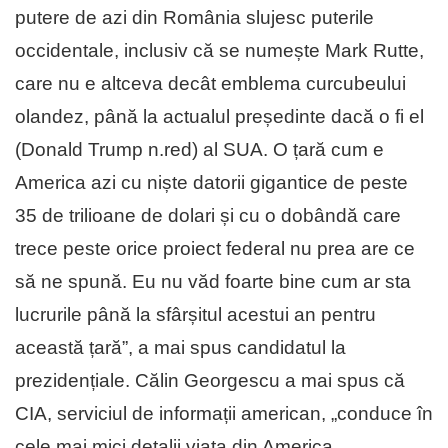
putere de azi din România slujesc puterile
occidentale, inclusiv că se numește Mark Rutte,
care nu e altceva decât emblema curcubeului
olandez, până la actualul președinte dacă o fi el
(Donald Trump n.red) al SUA. O țară cum e
America azi cu niște datorii gigantice de peste
35 de trilioane de dolari și cu o dobândă care
trece peste orice proiect federal nu prea are ce
să ne spună. Eu nu văd foarte bine cum ar sta
lucrurile până la sfârșitul acestui an pentru
această țară”, a mai spus candidatul la
prezidențiale. Călin Georgescu a mai spus că
CIA, serviciul de informații american, „conduce în
cele mai mici detalii viața din America.