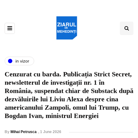
in vizor
Cenzurat cu barda. Publicația Strict Secret,
newsletterul de investigații nr. 1 în
România, suspendat chiar de Substack după
dezvăluirile lui Liviu Alexa despre cina
americanului Zampoli, omul lui Trump, cu
Bogdan Ivan, ministrul Energiei
By
Mihai Petrusca
,
1 June 2026