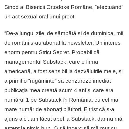
Sinod al Bisericii Ortodoxe Române, “efectuând”
un act sexual oral unui preot.
“De-a lungul zilei de sâmbătă si de duminica, mii
de români s-au abonat la newsletter. Un interes
enorm pentru Strict Secret. Probabil că
managementul Substack, care e firma
americană, a fost sensibil la dezvăluirile mele, și
a primit o “rugăminte” sa cenzureze imediat
publicația mea creată acum 4 ani și care era
numărul 1 pe Substack în România, cu cel mai
mare număr de abonați plătitori. E trist că s-a
ajuns aici, am făcut apel la Substack, dar nu mă
aștept la nimic bun. O să încerc să mă mut cu