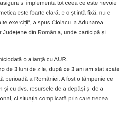
e asigura și implementa tot ceea ce este nevoie
tica este foarte clară, e o știință fixă, nu e
lte exerciții”, a spus Ciolacu la Adunarea
or Județene din România, unde participă și
niciodată o alianță cu AUR.
 de 3 luni de zile, după ce 3 ani am stat spate
tă perioadă a României. A fost o tâmpenie ce
 și cu dvs. resursele de a depăși și de a
onal, ci situația complicată prin care trecea