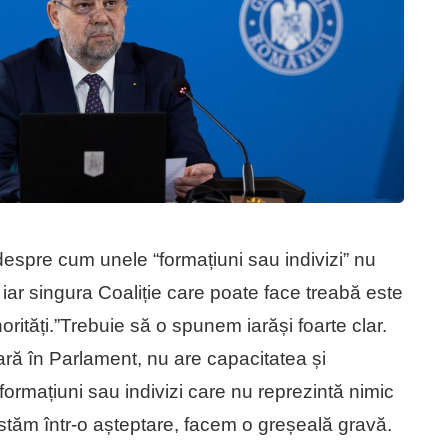
despre cum unele “formațiuni sau indivizi” nu
 iar singura Coaliție care poate face treabă este
tăți.”Trebuie să o spunem iarăși foarte clar.
ară în Parlament, nu are capacitatea și
formațiuni sau indivizi care nu reprezintă nimic
 stăm într-o așteptare, facem o greșeală gravă.