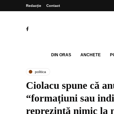
Redacție
Contact
DIN ORAS
ANCHETE
P
politica
Ciolacu spune că a
“formațiuni sau indi
reprezintă nimic la 