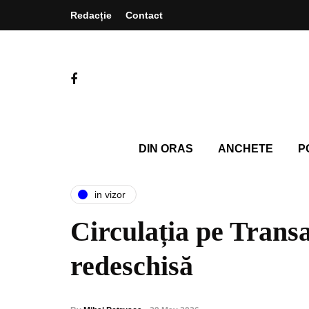
Redacție
Contact
DIN ORAS
ANCHETE
P
in vizor
Circulația pe Transa
redeschisă