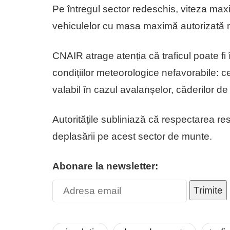
Pe întregul sector redeschis, viteza ma
vehiculelor cu masa maximă autorizată m
CNAIR atrage atenția că traficul poate fi 
condițiilor meteorologice nefavorabile: cea
valabil în cazul avalanșelor, căderilor d
Autoritățile subliniază că respectarea rest
deplasării pe acest sector de munte.
Abonare la newsletter:
Trimite