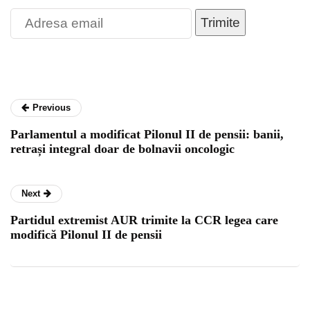
Trimite
Previous
Parlamentul a modificat Pilonul II de pensii: banii,
retrași integral doar de bolnavii oncologic
Next
Partidul extremist AUR trimite la CCR legea care
modifică Pilonul II de pensii