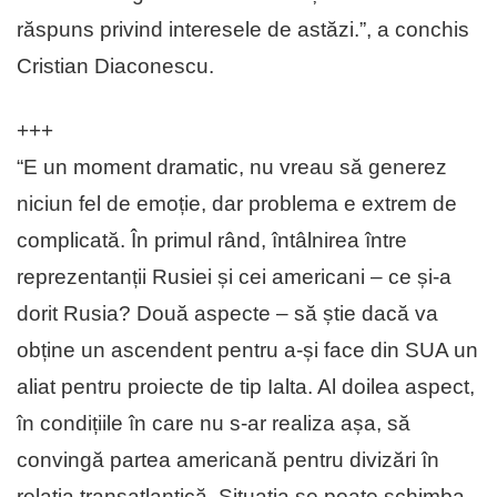
răspuns privind interesele de astăzi.”, a conchis
Cristian Diaconescu.
+++
“E un moment dramatic, nu vreau să generez
niciun fel de emoție, dar problema e extrem de
complicată. În primul rând, întâlnirea între
reprezentanții Rusiei și cei americani – ce și-a
dorit Rusia? Două aspecte – să știe dacă va
obține un ascendent pentru a-și face din SUA un
aliat pentru proiecte de tip Ialta. Al doilea aspect,
în condițiile în care nu s-ar realiza așa, să
convingă partea americană pentru divizări în
relația transatlantică. Situația se poate schimba