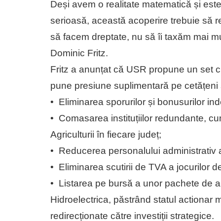
Deși avem o realitate matematică și est
serioasă, această acoperire trebuie să re
să facem dreptate, nu să îi taxăm mai mul
Dominic Fritz.
Fritz a anunțat că USR propune un set cl
pune presiune suplimentară pe cetățeni 
•⁠ ⁠Eliminarea sporurilor și bonusurilor in
•⁠ ⁠Comasarea instituțiilor redundante, cu
Agriculturii în fiecare județ;
•⁠ ⁠Reducerea personalului administrativ 
•⁠ ⁠Eliminarea scutirii de TVA a jocurilor 
•⁠ ⁠Listarea pe bursă a unor pachete de 
Hidroelectrica, păstrând statul actionar m
redirecționate către investiții strategice.