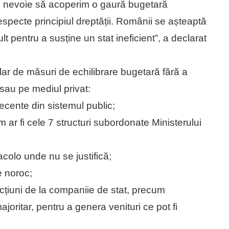
e nevoie să acoperim o gaură bugetară
specte principiul dreptății. Românii se așteaptă
t pentru a susține un stat ineficient”, a declarat
ar de măsuri de echilibrare bugetară fără a
sau pe mediul privat:
decente din sistemul public;
m ar fi cele 7 structuri subordonate Ministerului
acolo unde nu se justifică;
de noroc;
acțiuni de la companiie de stat, precum
ajoritar, pentru a genera venituri ce pot fi