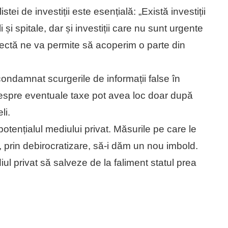
stei de investiții este esențială: „Există investiții
 și spitale, dar și investiții care nu sunt urgente
corectă ne va permite să acoperim o parte din
condamnat scurgerile de informații false în
e despre eventuale taxe pot avea loc doar după
li.
ențialul mediului privat. Măsurile pe care le
prin debirocratizare, să-i dăm un nou imbold.
 privat să salveze de la faliment statul prea