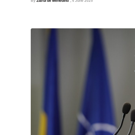
By
Ziarul de Mehedinti
,
4 June 2025