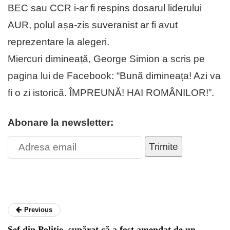
BEC sau CCR i-ar fi respins dosarul liderului
AUR, polul așa-zis suveranist ar fi avut
reprezentare la alegeri.
Miercuri dimineață, George Simion a scris pe
pagina lui de Facebook: “Bună dimineața! Azi va
fi o zi istorică. ÎMPREUNĂ! HAI ROMÂNILOR!”.
Abonare la newsletter:
Trimite
Previous
Șef din Poliție, supărat că a fost amendat de un