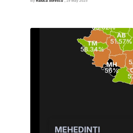
By
Raluca Sorescu
,
19 May 2025