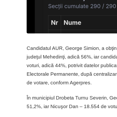
Candidatul AUR, George Simion, a obţinut
judeţul Mehedinţi, adică 56%, iar candi
voturi, adică 44%, potrivit datelor publica
Electorale Permanente, după centralizare
de votare, conform Agerpres.
În municipiul Drobeta Turnu Severin, Geo
51,2%, iar Nicuşor Dan – 18.554 de votu