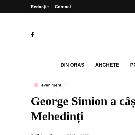
Redacție
Contact
DIN ORAS
ANCHETE
P
eveniment
George Simion a câș
Mehedinți