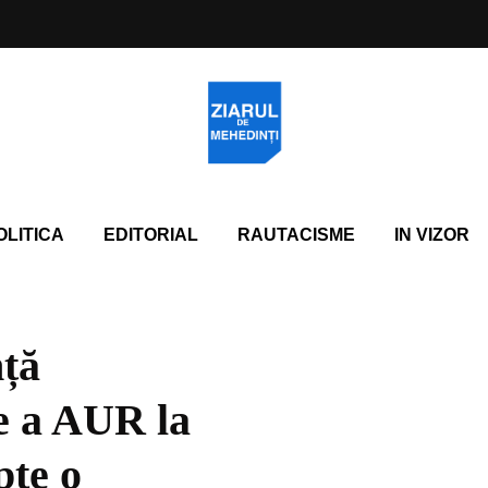
OLITICA
EDITORIAL
RAUTACISME
IN VIZOR
ță
re a AUR la
pte o