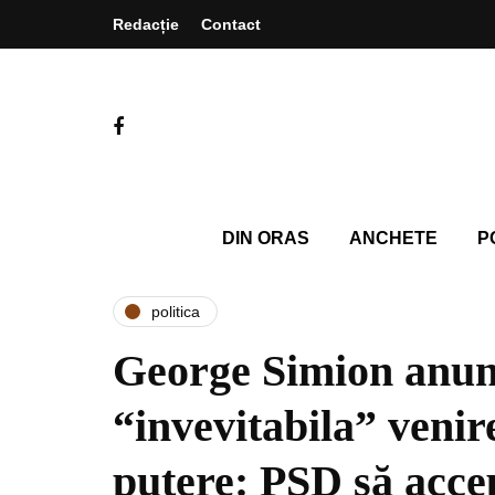
Redacție
Contact
DIN ORAS
ANCHETE
P
politica
George Simion anun
“invevitabila” veni
putere: PSD să acce