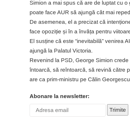
Simion a mai spus că are de luptat cu o
poate face AUR să ajungă cât mai repe
De asemenea, el a precizat că intențione
face opoziție și în a învăța pentru viitoa
El susține că este “inevitabilă” venirea
ajungă la Palatul Victoria.
Revenind la PSD, George Simion crede c
întoarcă, să reîntoarcă, să revină către
are ca prim-ministru pe Călin Georgescu
Abonare la newsletter:
Trimite