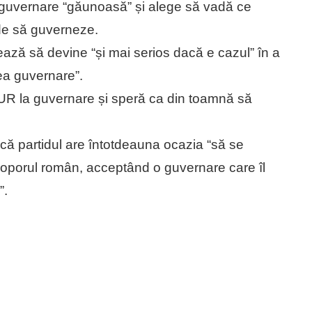
 guvernare “găunoasă” și alege să vadă ce
de să guverneze.
ază să devine “și mai serios dacă e cazul” în a
rea guvernare”.
 AUR la guvernare și speră ca din toamnă să
ă partidul are întotdeauna ocazia “să se
 poporul român, acceptând o guvernare care îl
”.