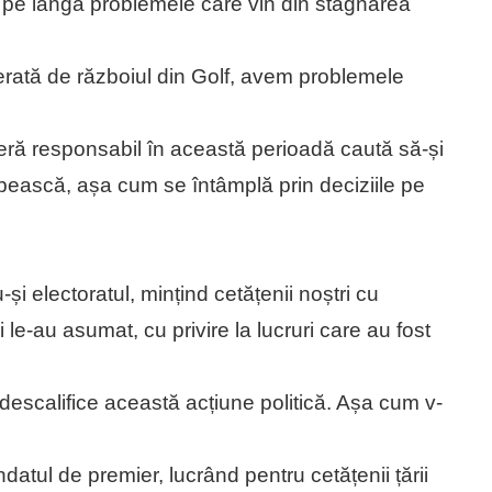
pe lângă problemele care vin din stagnarea
erată de războiul din Golf, avem problemele
deră responsabil în această perioadă caută să-și
bească, așa cum se întâmplă prin deciziile pe
-și electoratul, mințind cetățenii noștri cu
i le-au asumat, cu privire la lucruri care au fost
să descalifice această acțiune politică. Așa cum v-
datul de premier, lucrând pentru cetățenii țării