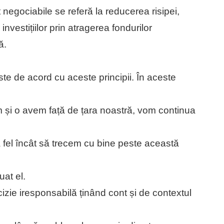
t negociabile se referă la reducerea risipei,
investițiilor prin atragerea fondurilor
ă.
ste de acord cu aceste principii. În aceste
m și o avem față de țara noastră, vom continua
 fel încât să trecem cu bine peste această
uat el.
izie iresponsabilă ținând cont și de contextul