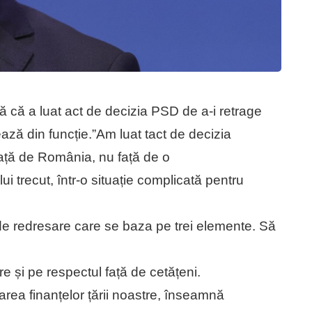
ră că a luat act de decizia PSD de a-i retrage
ează din funcție.”Am luat tact de decizia
față de România, nu față de o
 trecut, într-o situație complicată pentru
de redresare care se baza pe trei elemente. Să
re și pe respectul față de cetățeni.
rea finanțelor țării noastre, înseamnă