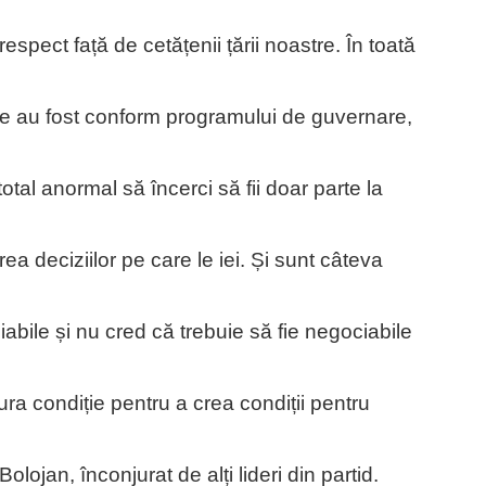
 respect față de cetățenii țării noastre. În toată
uate au fost conform programului de guvernare,
otal anormal să încerci să fii doar parte la
rea deciziilor pe care le iei. Și sunt câteva
abile și nu cred că trebuie să fie negociabile
ra condiție pentru a crea condiții pentru
Bolojan, înconjurat de alți lideri din partid.