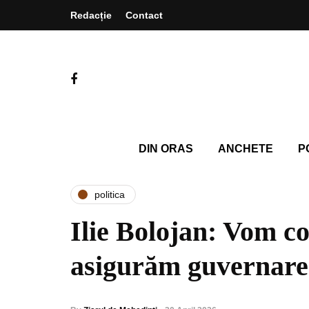
Redacție
Contact
DIN ORAS
ANCHETE
P
politica
Ilie Bolojan: Vom c
asigurăm guvernarea