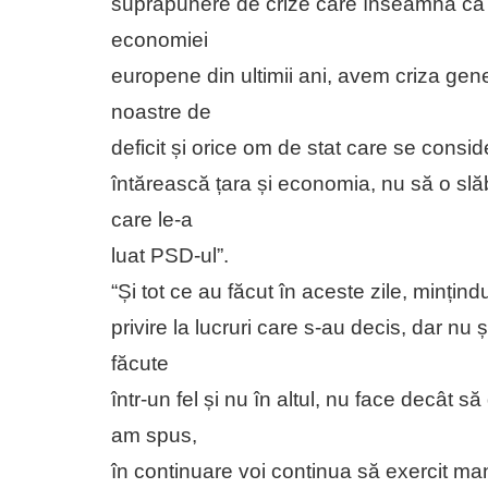
suprapunere de crize care înseamnă că 
economiei
europene din ultimii ani, avem criza gen
noastre de
deficit și orice om de stat care se consi
întărească țara și economia, nu să o slă
care le-a
luat PSD-ul”.
“Și tot ce au făcut în aceste zile, mințindu
privire la lucruri care s-au decis, dar nu ș
făcute
într-un fel și nu în altul, nu face decât 
am spus,
în continuare voi continua să exercit man