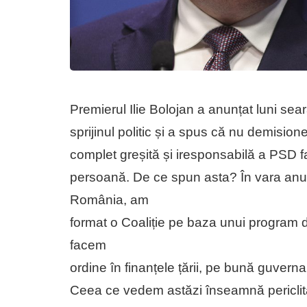
Premierul Ilie Bolojan a anunțat luni sea
sprijinul politic și a spus că nu demision
complet greșită și iresponsabilă a PSD 
persoană. De ce spun asta? În vara anului
România, am
format o Coaliție pe baza unui program 
facem
ordine în finanțele țării, pe bună guverna
Ceea ce vedem astăzi înseamnă periclita