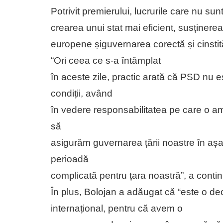
Potrivit premierului, lucrurile care nu sun
crearea unui stat mai eficient, susținerea 
europene șiguvernarea corectă și cinstit
“Ori ceea ce s-a întâmplat
în aceste zile, practic arată că PSD nu e
condiții, având
în vedere responsabilitatea pe care o a
să
asigurăm guvernarea țării noastre în așa
perioadă
complicată pentru țara noastră”, a contin
În plus, Bolojan a adăugat că “este o dec
internațional, pentru că avem o