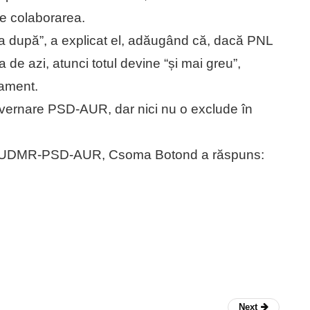
de colaborarea.
urma după”, a explicat el, adăugând că, dacă PNL
de azi, atunci totul devine “și mai greu”,
lament.
vernare PSD-AUR, dar nici nu o exclude în
anță UDMR-PSD-AUR, Csoma Botond a răspuns:
Next