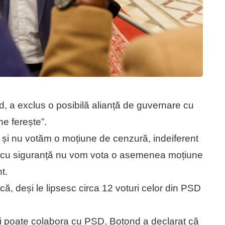
 a exclus o posibilă alianță de guvernare cu
 ferește”.
 și nu votăm o moțiune de cenzură, indeiferent
c, cu siguranță nu vom vota o asemenea moțiune
t.
ă, deși le lipsesc circa 12 voturi celor din PSD
 poate colabora cu PSD, Botond a declarat că