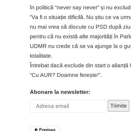
în politică “never say never” și nu exclu
“Va fi o situație dificilă. Nu știu ce va 
nu mai vrea să discute cu PSD după ziua 
pentru că nu există alte majorități în Par
UDMR nu crede că se va ajunge la o gu
totalitate.
Întrebat dacă exclude din start o ali
“Cu AUR? Doamne ferește!”.
Abonare la newsletter:
Trimite
Previous