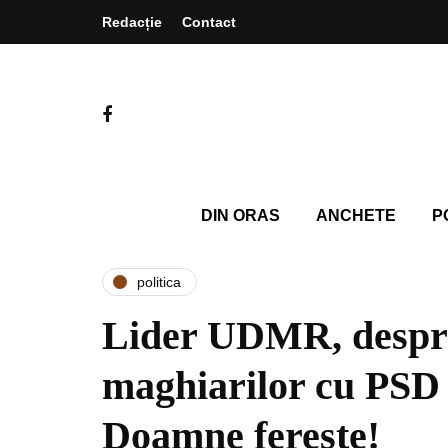
Redacție
Contact
DIN ORAS
ANCHETE
P
politica
Lider UDMR, despre
maghiarilor cu PSD
Doamne ferește!