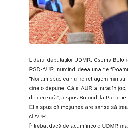
Liderul deputaților UDMR, Csoma Botond,
PSD-AUR, numind ideea una de “Doamne
“Noi am spus că nu ne retragem miniștrii
cine o depune. Că și AUR a intrat în jo
de cenzură”, a spus Botond, la Parlamen
El a spus că moțiunea are șanse să treac
și AUR.
Întrebat dacă de acum încolo UDMR mai