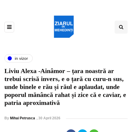
in vizor
Liviu Alexa -Ainâmor – țara noastră ar
trebui scrisă invers, e o țară cu curu-n sus,
unde binele e rău și răul e aplaudat, unde
poporul mănâncă rahat și zice că e caviar, e
patria aproximativă
By
Mihai Petrusca
,
30 April 2026