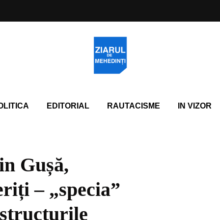
OLITICA
EDITORIAL
RAUTACISME
IN VIZOR
in Gușă,
riți – „specia”
structurile