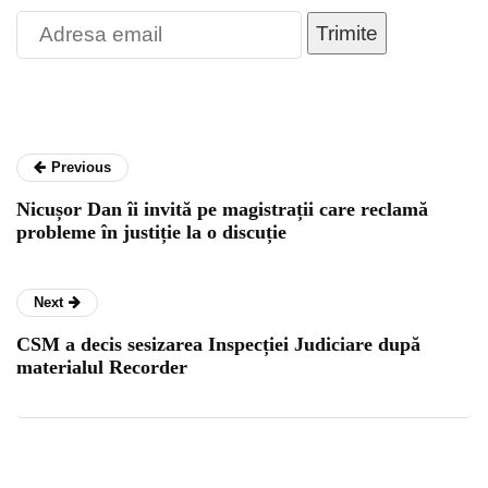
Trimite
Previous
Nicușor Dan îi invită pe magistrații care reclamă
probleme în justiție la o discuție
Next
CSM a decis sesizarea Inspecției Judiciare după
materialul Recorder