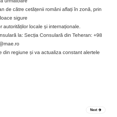
ada următoare
an de către cetățenii români aflați în zonă, prin
jloace sigure
utorităților locale și internaționale.
consulară la: Secția Consulară din Teheran: +98
l@mae.ro
e din regiune și va actualiza constant alertele
Next