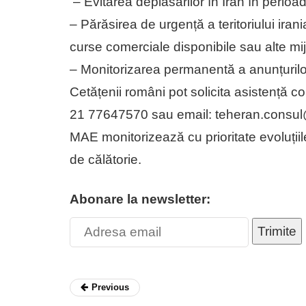
– Evitarea deplasărilor în Iran în perio
– Părăsirea de urgență a teritoriului irani
curse comerciale disponibile sau alte mi
– Monitorizarea permanentă a anunțurilor a
Cetățenii români pot solicita asistență 
21 77647570 sau email: teheran.consu
MAE monitorizează cu prioritate evoluțiil
de călătorie.
Abonare la newsletter:
Trimite
Previous