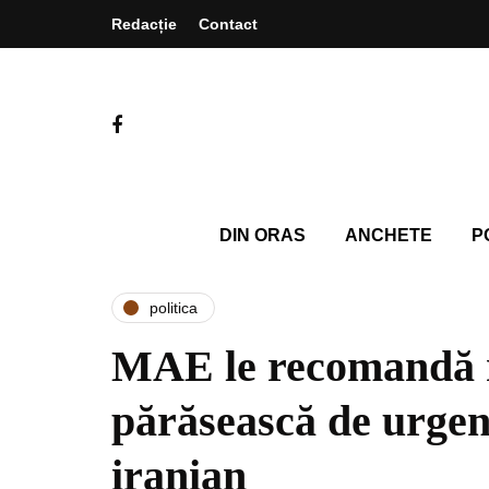
Redacție
Contact
DIN ORAS
ANCHETE
P
politica
MAE le recomandă 
părăsească de urgenț
iranian