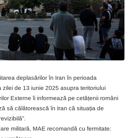
area deplasărilor în Iran în perioada
zilei de 13 iunie 2025 asupra teritoriului
rilor Externe îi informează pe cetățenii români
ză să călătorească în Iran că situația de
evizibilă”.
dare militară, MAE recomandă cu fermitate: