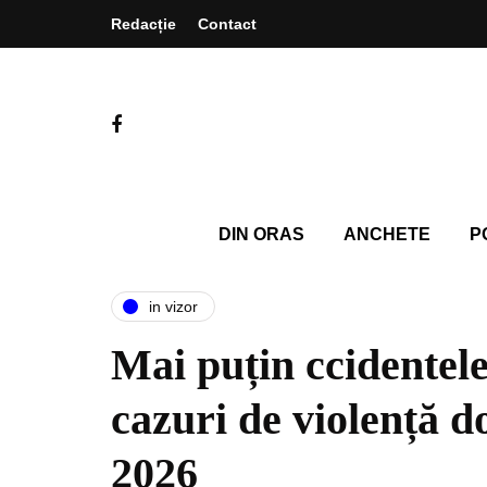
Redacție
Contact
DIN ORAS
ANCHETE
P
in vizor
Mai puțin ccidentele
cazuri de violență d
2026