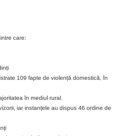
intre care:
inți
gistrate 109 fapte de violență domestică, în
ajoritatea în mediul rural.
izorii, iar instanțele au dispus 46 ordine de
nți