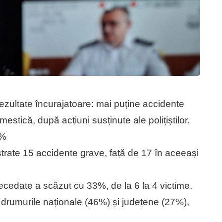
ezultate încurajatoare: mai puține accidente
estică, după acțiuni susținute ale polițiștilor.
7%
istrate 15 accidente grave, față de 17 în aceeași
cedate a scăzut cu 33%, de la 6 la 4 victime.
 drumurile naționale (46%) și județene (27%),