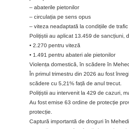
– abaterile pietonilor
– circulația pe sens opus
– viteza neadaptată la condițiile de trafic
Polițiștii au aplicat 13.459 de sancțiuni, d
• 2.270 pentru viteză
• 1.491 pentru abateri ale pietonilor
Violența domestică, în scădere în Mehed
În primul trimestru din 2026 au fost înre
scădere cu 5,21% față de anul trecut.
Polițiștii au intervenit la 429 de cazuri, m
Au fost emise 63 ordine de protecție prov
protecție.
Captură importantă de droguri în Mehedi