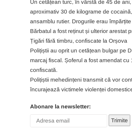
Un cetățean turc, în vârstă de 45 de ani, 
aproximativ 30 de kilograme de cocaină,
ansamblu rutier. Drogurile erau împărțite
Bărbatul a fost reținut și ulterior arestat 
Țigări fără timbru, confiscate la Orșova
Polițiștii au oprit un cetățean bulgar pe 
marcaj fiscal. Șoferul a fost amendat cu 1
confiscată.
Polițiștii mehedințeni transmit că vor con
încurajează victimele violenței domestice
Abonare la newsletter:
Trimite