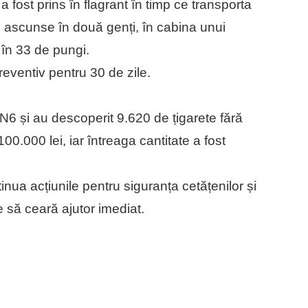
a fost prins în flagrant în timp ce transporta
 ascunse în două genți, în cabina unui
 în 33 de pungi.
preventiv pentru 30 de zile.
DN6 și au descoperit 9.620 de țigarete fără
00.000 lei, iar întreaga cantitate a fost
tinua acțiunile pentru siguranța cetățenilor și
 să ceară ajutor imediat.