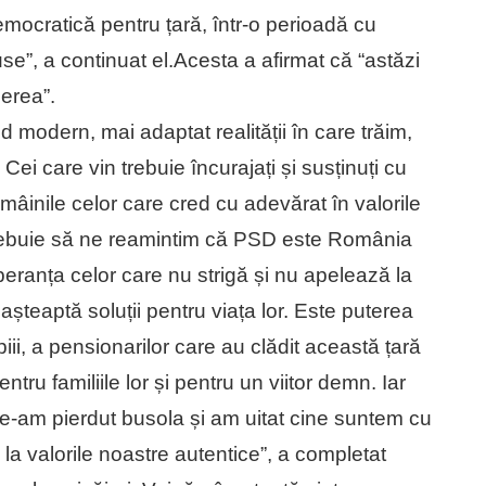
emocratică pentru țară, într-o perioadă cu
use”, a continuat el.Acesta a afirmat că “astăzi
cerea”.
 modern, mai adaptat realității în care trăim,
i care vin trebuie încurajați și susținuți cu
în mâinile celor care cred cu adevărat în valorile
ale. Trebuie să ne reamintim că PSD este România
peranța celor care nu strigă și nu apelează la
 așteaptă soluții pentru viața lor. Este puterea
iii, a pensionarilor care au clădit această țară
ntru familiile lor și pentru un viitor demn. Iar
ne-am pierdut busola și am uitat cine suntem cu
la valorile noastre autentice”, a completat