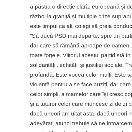
a păstra o direcție clară, europeană și d
război la graniță și multiple crize suprap
este timpul ca alți colegi să preia condu
“Să ducă PSD mai departe, spre un partid
dar care să rămână aproape de oameni. Ce
toate forțele. Viitorul acestui partid stă 
solidarității, echității și justiției soci
profundă. Este vocea celor mulți. Este s
violență pentru a se face auziți, dar care
celor simpli, a mamelor care își cresc cop
și a tuturor celor care muncesc zi de zi pe
dacă uneori am uitat asta, dacă uneori 
adevărat, atunci trebuie să ne întoarcem 