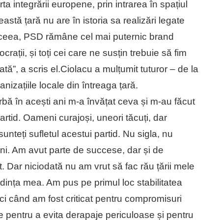
ta integrării europene, prin intrarea în spațiul
astă țară nu are în istoria sa realizări legate
 aceea, PSD rămâne cel mai puternic brand
rații, și toți cei care ne susțin trebuie să fim
ă”, a scris el.Ciolacu a mulțumit tuturor – de la
anizațiile locale din întreaga țară.
rbă în acești ani m-a învățat ceva și m-au făcut
rtid. Oameni curajoși, uneori tăcuți, dar
sunteți sufletul acestui partid. Nu sigla, nu
plini. Am avut parte de succese, dar și de
 Dar niciodată nu am vrut să fac rău țării mele
edința mea. Am pus pe primul loc stabilitatea
tunci când am fost criticat pentru compromisuri
are pentru a evita derapaje periculoase și pentru