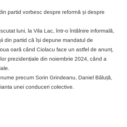
 din partid vorbesc despre reformă și despre
scutat luni, la Vila Lac, într-o întâlnire informală,
ii din partid că își depune mandatul de
 doua oară când Ciolacu face un astfel de anunț,
rilor prezidențiale din noiembrie 2024, când a
iale.
te nume precum Sorin Grindeanu, Daniel Băluță,
ianta unei conduceri colective.