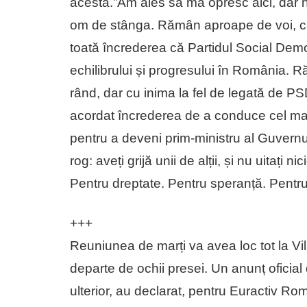
acesta.”Am ales să mă opresc aici, dar n
om de stânga. Rămân aproape de voi, ca 
toată încrederea că Partidul Social Democ
echilibrului și progresului în România. R
rând, dar cu inima la fel de legată de PS
acordat încrederea de a conduce cel mai i
pentru a deveni prim-ministru al Guvern
rog: aveți grijă unii de alții, și nu uitați
Pentru dreptate. Pentru speranță. Pentru 
+++
Reuniunea de marți va avea loc tot la Vil
departe de ochii presei. Un anunț oficial
ulterior, au declarat, pentru Euractiv Ro