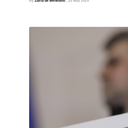
By
Ziarul de Mehedinti
,
20 May 2025