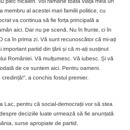
u plec nicăieri. Voi rămâne toată viața mea un
membru al acestei mari familii politice, cu
rat va continua să fie forța principală a
ămân aici. Dar nu pe scenă. Nu în frunte, ci în
D ca în prima zi. Vă sunt recunoscător că mi-ați
mportant partid din țării și că m-ați susținut
ului României. Vă mulțumesc. Vă iubesc. Și vă
 niciodată de ce suntem aici. Pentru oameni.
credință!”, a conchis fostul premier.
a Lac, pentru că social-democrații vor să stea
 despre deciziile luate urmează să fie anunțată
mânia, surse apropiate de partid.