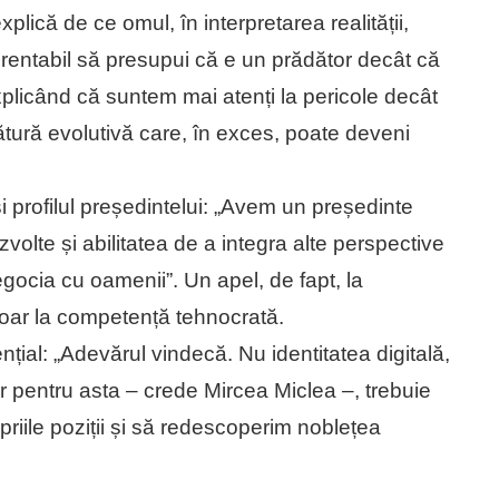
lică de ce omul, în interpretarea realității,
 rentabil să presupui că e un prădător decât că
xplicând că suntem mai atenți la pericole decât
ăsătură evolutivă care, în exces, poate deveni
 profilul președintelui: „Avem un președinte
volte și abilitatea de a integra alte perspective
gocia cu oamenii”. Un apel, de fapt, la
oar la competență tehnocrată.
nțial: „Adevărul vindecă. Nu identitatea digitală,
ar pentru asta – crede Mircea Miclea –, trebuie
iile poziții și să redescoperim noblețea