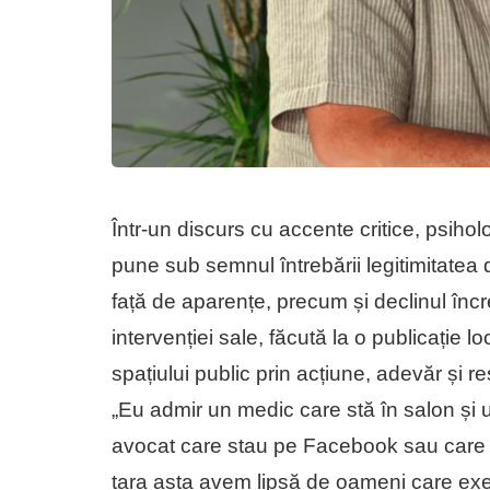
Într-un discurs cu accente critice, psihol
pune sub semnul întrebării legitimitatea 
față de aparențe, precum și declinul încre
intervenției sale, făcută la o publicație l
spațiului public prin acțiune, adevăr și r
„Eu admir un medic care stă în salon și
avocat care stau pe Facebook sau care v
țara asta avem lipsă de oameni care exe