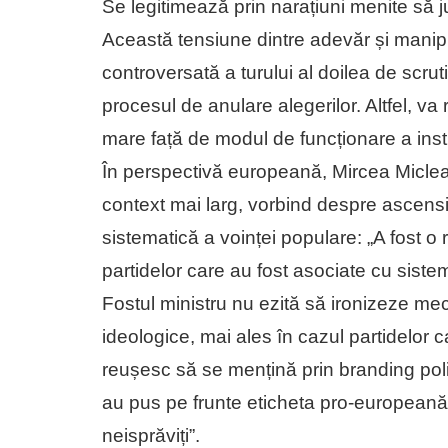
Se legitimează prin narațiuni menite să ju
Această tensiune dintre adevăr și manipul
controversată a turului al doilea de scru
procesul de anulare alegerilor. Altfel, v
mare față de modul de funcționare a institu
În perspectivă europeană, Mircea Miclea 
context mai larg, vorbind despre ascens
sistematică a voinței populare: „A fost o
partidelor care au fost asociate cu siste
Fostul ministru nu ezită să ironizeze mec
ideologice, mai ales în cazul partidelor 
reușesc să se mențină prin branding politi
au pus pe frunte eticheta pro-europeană.
neisprăviți”.