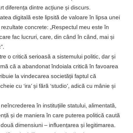
 diferența dintre acțiune și discurs.
tatea digitală este lipsită de valoare în lipsa unei
în rezultate concrete: „Respectul meu este în
are fac lucruri, care, din când în când, mai și
”.
 o critică serioasă a sistemului politic, dar și
firmă că a abandonat îndoiala critică în favoarea
ribuie la vindecarea societății faptul că
 cheie cu ‘ira’ și fără ‘studio’, adică cu mânie și
 neîncrederea în instituțiile statului, alimentată,
rență și de maniera în care puterea politică caută
 două dimensiuni – influențarea și legitimarea.