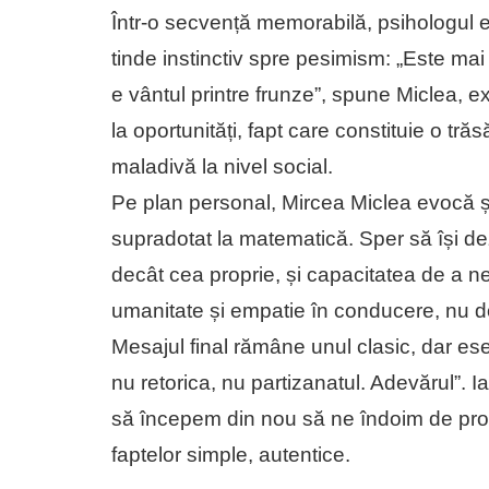
Într-o secvență memorabilă, psihologul exp
tinde instinctiv spre pesimism: „Este mai
e vântul printre frunze”, spune Miclea, e
la oportunități, fapt care constituie o tr
maladivă la nivel social.
Pe plan personal, Mircea Miclea evocă și
supradotat la matematică. Sper să își dez
decât cea proprie, și capacitatea de a ne
umanitate și empatie în conducere, nu d
Mesajul final rămâne unul clasic, dar ese
nu retorica, nu partizanatul. Adevărul”. I
să începem din nou să ne îndoim de propr
faptelor simple, autentice.