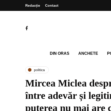
Redacție
Contact
DIN ORAS
ANCHETE
P
politica
Mircea Miclea desp
între adevăr și legit
puterea nu mai are c