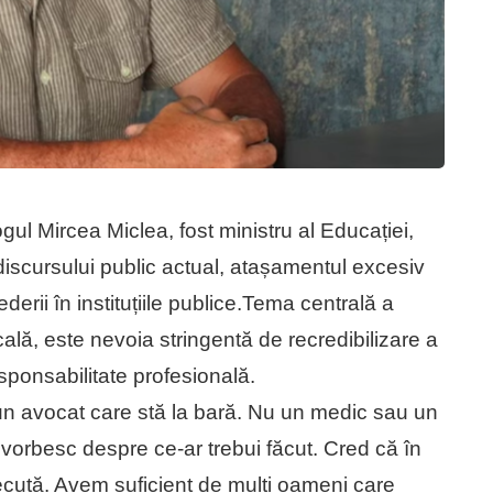
ogul Mircea Miclea, fost ministru al Educației,
discursului public actual, atașamentul excesiv
derii în instituțiile publice.Tema centrală a
ocală, este nevoia stringentă de recredibilizare a
esponsabilitate profesională.
 un avocat care stă la bară. Nu un medic sau un
orbesc despre ce-ar trebui făcut. Cred că în
cută. Avem suficient de mulți oameni care