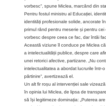
vorbesc”, spune Miclea, marcând din start
Pentru fostul ministru al Educației, identi
identități profesionale solide, ancorate 
primul rând pentru meserie și pentru cei c
vorbesc despre ceea ce fac, dar întâi fac
Această viziune îl conduce pe Miclea către
a intelectualității publice, despre care a
unei retorici afective, partizane. „Nu cont
intelectualitatea a abordat lucrurile într-o
părtinire”, avertizează el.
Un alt fir roșu al intervenției sale vizează
în opinia lui Miclea, de lipsa de transpa
să își legitimeze dominația: „Puterea are