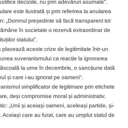
stifice deciziile, nu prin adevăruri asumate”.
are este ilustrată și prin referirea la anularea
tin: „Domnul președinte să facă transparent tot
a rămâne în societate o rezervă extraordinar de
țiilor statului”.
plasează aceste crize de legitimitate într-un
iunea suveranismului ca reacție la ignorarea
 răscoală la urne în decembrie, o sancțiune dată
mul și care i-au ignorat pe oameni”.
anismul simplificator de legitimare prin etichete
care, deși compromise moral și administrativ,
c: „Unii și aceiași oameni, aceleași partide, și-
 Aceiași care au furat, care au umplut statul de