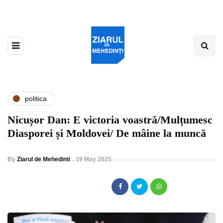
politica
Nicușor Dan: E victoria voastră/Mulțumesc
Diasporei și Moldovei/ De mâine la muncă
By
Ziarul de Mehedinti
,
19 May 2025