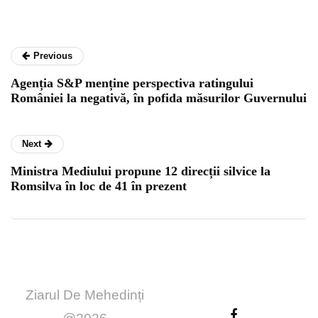
Previous
Agenția S&P menține perspectiva ratingului
României la negativă, în pofida măsurilor Guvernului
Next
Ministra Mediului propune 12 direcții silvice la
Romsilva în loc de 41 în prezent
Ziarul De Mehedinți