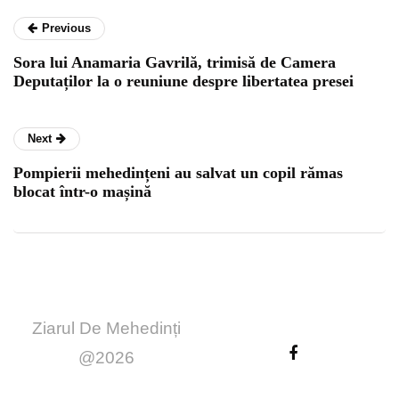
Previous
Sora lui Anamaria Gavrilă, trimisă de Camera
Deputaților la o reuniune despre libertatea presei
Next
Pompierii mehedințeni au salvat un copil rămas
blocat într-o mașină
Ziarul De Mehedinți
@2026