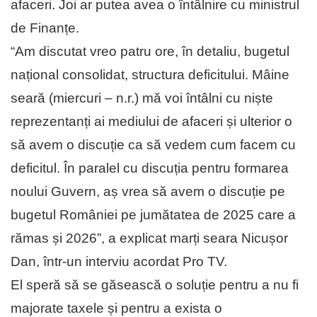
afaceri. Joi ar putea avea o întâlnire cu ministrul
de Finanțe.
“Am discutat vreo patru ore, în detaliu, bugetul
național consolidat, structura deficitului. Mâine
seară (miercuri – n.r.) mă voi întâlni cu niște
reprezentanți ai mediului de afaceri și ulterior o
să avem o discuție ca să vedem cum facem cu
deficitul. În paralel cu discuția pentru formarea
noului Guvern, aș vrea să avem o discuție pe
bugetul României pe jumătatea de 2025 care a
rămas și 2026”, a explicat marți seara Nicușor
Dan, într-un interviu acordat Pro TV.
El speră să se găsească o soluție pentru a nu fi
majorate taxele și pentru a exista o