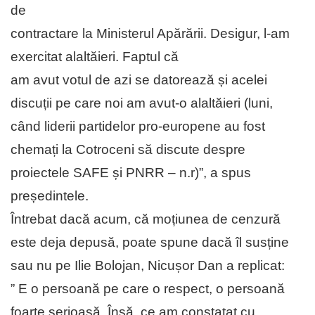
de
contractare la Ministerul Apărării. Desigur, l-am
exercitat alaltăieri. Faptul că
am avut votul de azi se datorează și acelei
discuții pe care noi am avut-o alaltăieri (luni,
când liderii partidelor pro-europene au fost
chemați la Cotroceni să discute despre
proiectele SAFE și PNRR – n.r)”, a spus
președintele.
Întrebat dacă acum, că moțiunea de cenzură
este deja depusă, poate spune dacă îl susține
sau nu pe Ilie Bolojan, Nicușor Dan a replicat:
” E o persoană pe care o respect, o persoană
foarte serioasă. Însă, ce am constatat cu