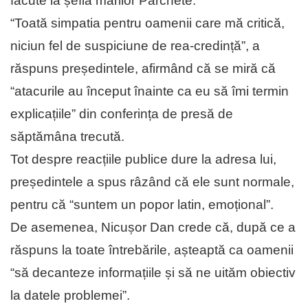
făcute la șefia marilor Parchete.
“Toată simpatia pentru oamenii care mă critică,
niciun fel de suspiciune de rea-credință”, a
răspuns președintele, afirmând că se miră că
“atacurile au început înainte ca eu să îmi termin
explicațiile” din conferința de presă de
săptămâna trecută.
Tot despre reacțiile publice dure la adresa lui,
președintele a spus râzând că ele sunt normale,
pentru că “suntem un popor latin, emoțional”.
De asemenea, Nicușor Dan crede că, după ce a
răspuns la toate întrebările, așteaptă ca oamenii
“să decanteze informațiile și să ne uităm obiectiv
la datele problemei”.