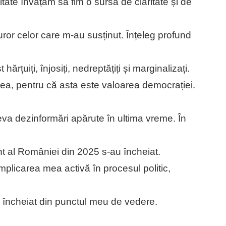
te învățăm să fim o sursă de claritate și de
uror celor care m-au susținut. Înțeleg profund
st hărțuiți, înjosiți, nedreptățiți și marginalizați.
ea, pentru că asta este valoarea democrației.
teva dezinformări apărute în ultima vreme. În
nt al României din 2025 s-au încheiat.
mplicarea mea activă în procesul politic,
a încheiat din punctul meu de vedere.