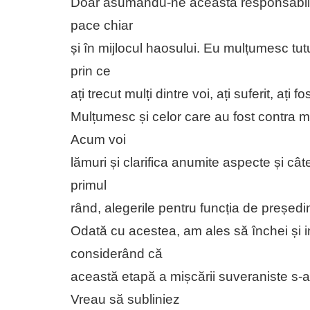
Doar asumându-ne această responsabilita
pace chiar
și în mijlocul haosului. Eu mulțumesc tut
prin ce
ați trecut mulți dintre voi, ați suferit, ați fo
Mulțumesc și celor care au fost contra m
Acum voi
lămuri și clarifica anumite aspecte și câ
primul
rând, alegerile pentru funcția de președi
Odată cu acestea, am ales să închei și i
considerând că
această etapă a mișcării suveraniste s-
Vreau să subliniez