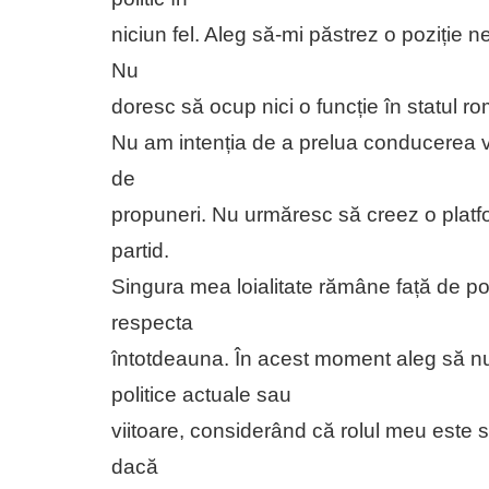
niciun fel. Aleg să-mi păstrez o poziție ne
Nu
doresc să ocup nici o funcție în statul ro
Nu am intenția de a prelua conducerea vre
de
propuneri. Nu urmăresc să creez o platfor
partid.
Singura mea loialitate rămâne față de pop
respecta
întotdeauna. În acest moment aleg să nu 
politice actuale sau
viitoare, considerând că rolul meu este s
dacă