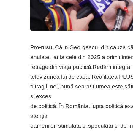
Pro-rusul Călin Georgescu, din cauza căr
anulate, iar la cele din 2025 a primit int
retrage din viața publică.Redăm integral m
televizunea lui de casă, Realitatea PLU
“Dragii mei, bună seara! Lumea este sătu
și exces
de politică. În România, lupta politică e
atenția
oamenilor, stimulată și speculată și de m