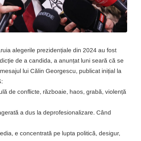
uia alegerile prezidențiale din 2024 au fost
erdicție de a candida, a anunțat luni seară că se
esajul lui Călin Georgescu, publicat inițial la
S:
lă de conflicte, războaie, haos, grabă, violență
xagerată a dus la deprofesionalizare. Când
edia, e concentrată pe lupta politică, desigur,