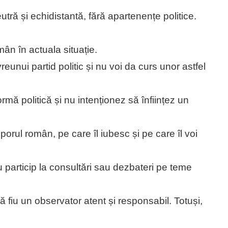
utră și echidistantă, fără apartenențe politice.
mân în actuala situație.
unui partid politic și nu voi da curs unor astfel
mă politică și nu intenționez să înființez un
orul român, pe care îl iubesc și pe care îl voi
particip la consultări sau dezbateri pe teme
ă fiu un observator atent și responsabil. Totuși,