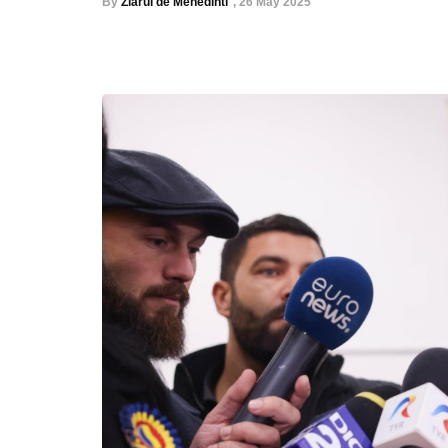
By
Ziarul de Mehedinti
,
26 May 2025