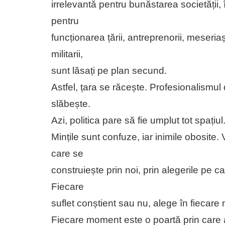
irrelevantă pentru bunăstarea societății,
pentru
funcționarea țării, antreprenorii, meseriași
militarii,
sunt lăsați pe plan secund.
Astfel, țara se răcește. Profesionalismul 
slăbește.
Azi, politica pare să fie umplut tot spațiul
Mințile sunt confuze, iar inimile obosite.
care se
construiește prin noi, prin alegerile pe 
Fiecare
suflet conștient sau nu, alege în fiecar
Fiecare moment este o poartă prin care a