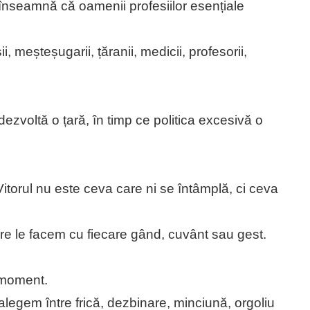
 înseamnă că oamenii profesiilor esențiale
i, meșteșugarii, țăranii, medicii, profesorii,
dezvoltă o țară, în timp ce politica excesivă o
.
 Vitorul nu este ceva care ni se întâmplă, ci ceva
care le facem cu fiecare gând, cuvânt sau gest.
e moment.
legem între frică, dezbinare, minciună, orgoliu