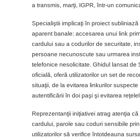
a transmis, marţi, IGPR, într-un comunic
Specialiştii implicaţi în proiect subliniaz
aparent banale: accesarea unui link prim
cardului sau a codurilor de securitate, ins
persoane necunoscute sau urmarea instruc
telefonice nesolicitate. Ghidul lansat de 
oficială, oferă utilizatorilor un set de r
situaţii, de la evitarea linkurilor suspect
autentificării în doi paşi şi evitarea reţel
Reprezentanţii iniţiativei atrag atenţia că
cardului, parole sau coduri sensibile pr
utilizatorilor să verifice întotdeauna sursa