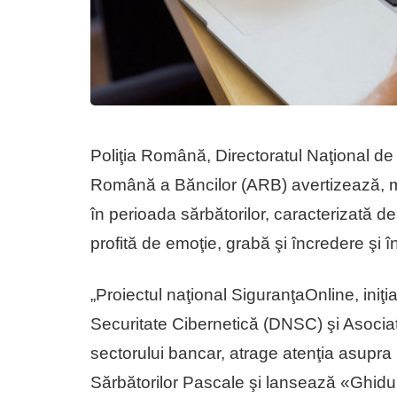
Poliţia Română, Directoratul Naţional de
Română a Băncilor (ARB) avertizează, mar
în perioada sărbătorilor, caracterizată de 
profită de emoţie, grabă şi încredere şi 
„Proiectul naţional SiguranţaOnline, iniţ
Securitate Cibernetică (DNSC) şi Asociaţ
sectorului bancar, atrage atenţia asupra 
Sărbătorilor Pascale şi lansează «Ghidul p