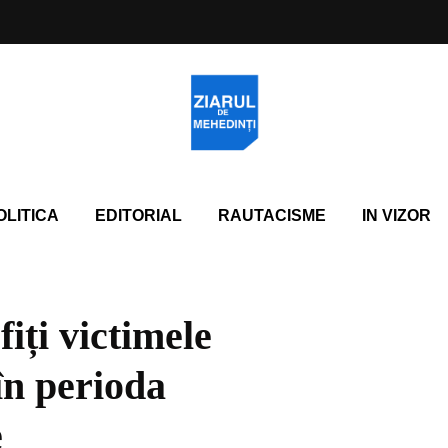
OLITICA
EDITORIAL
RAUTACISME
IN VIZOR
iți victimele
în perioda
e