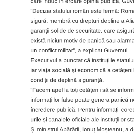
care induc în eroare opinia publică, Guver
“Decizia statului român este fermă: Româ
sigură, membră cu drepturi depline a Ali
garanții solide de securitate, care asigură 
există niciun motiv de panică sau alarmar
un conflict militar”, a explicat Guvernul.
Executivul a punctat că instituțiile statul
iar viața socială și economică a cetățen
condiții de deplină siguranță.
“Facem apel la toți cetățenii să se inform
informațiilor false poate genera panică ne
încredere publică. Pentru informații corec
urile și canalele oficiale ale instituțiilor
Și ministrul Apărării, Ionuț Moșteanu, a de