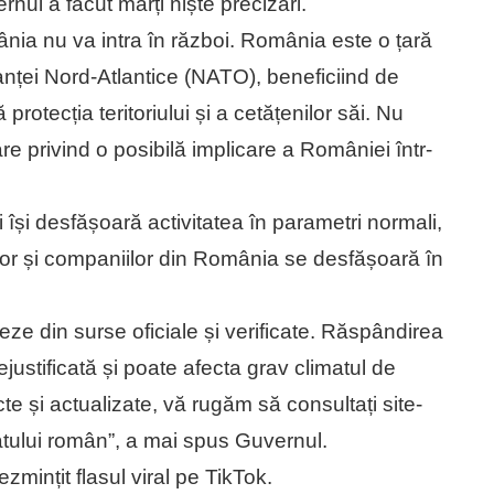
nul a făcut marți niște precizări.
nia nu va intra în război. România este o țară
anței Nord-Atlantice (NATO), beneficiind de
protecția teritoriului și a cetățenilor săi. Nu
e privind o posibilă implicare a României într-
ui își desfășoară activitatea în parametri normali,
ilor și companiilor din România se desfășoară în
eze din surse oficiale și verificate. Răspândirea
justificată și poate afecta grav climatul de
te și actualizate, vă rugăm să consultați site-
 statului român”, a mai spus Guvernul.
zmințit flasul viral pe TikTok.