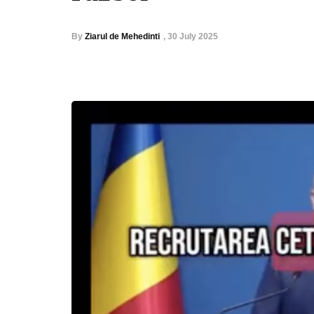
By
Ziarul de Mehedinti
,
30 July 2025