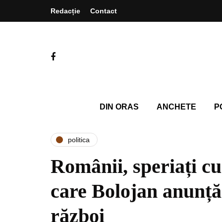
Redacție
Contact
DIN ORAS
ANCHETE
P
politica
Românii, speriați cu 
care Bolojan anunță
război