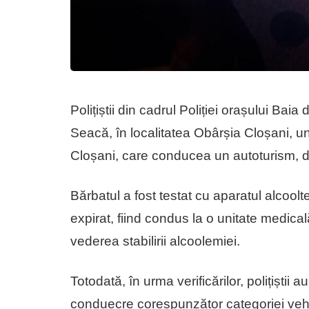
Polițiștii din cadrul Poliției orașului Bai
Seacă, în localitatea Obârșia Cloșani, 
Cloșani, care conducea un autoturism, du
Bărbatul a fost testat cu aparatul alcoolt
expirat, fiind condus la o unitate medica
vederea stabilirii alcoolemiei.
Totodată, în urma verificărilor, polițiștii 
conduecre corespunzător categoriei vehi