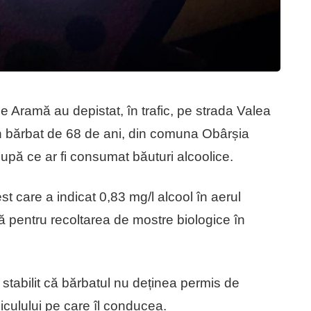
a de Aramă au depistat, în trafic, pe strada Valea
un bărbat de 68 de ani, din comuna Obârșia
pă ce ar fi consumat băuturi alcoolice.
est care a indicat 0,83 mg/l alcool în aerul
lă pentru recoltarea de mostre biologice în
au stabilit că bărbatul nu deținea permis de
culului pe care îl conducea.