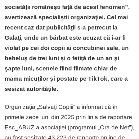
societăţii româneşti faţă de acest fenomen”,
avertizează specialiştii organizaţiei. Cel mai
recent caz dat publicităţii s-a petrecut la
Galaţi, unde un bărbat este acuzat că i-ar fi
violat pe cei doi copii ai concubinei sale, un
bebeluş de trei luni şi o fetiţă de un an şi
şapte luni, scenele fiind filmate chiar de
mama micuţilor şi postate pe TikTok, care a
sesizat autorităţile.
Organizaţia „Salvaţi Copiii” a informat că în
primele zece luni din 2025 prin linia de raportare
Esc_ABUZ a asociaţiei (programul „Ora de Net”),
au fost sesizate 43.223 de rapoarte online de