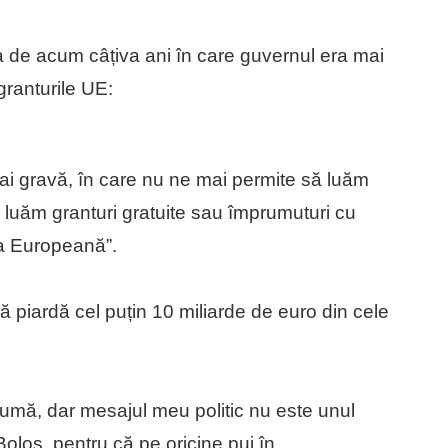
ia de acum câțiva ani în care guvernul era mai
granturile UE:
mai gravă, în care nu ne mai permite să luăm
 luăm granturi gratuite sau împrumuturi cu
a Europeană”.
ă piardă cel puțin 10 miliarde de euro din cele
mă, dar mesajul meu politic nu este unul
 Boloș, pentru că pe oricine pui în