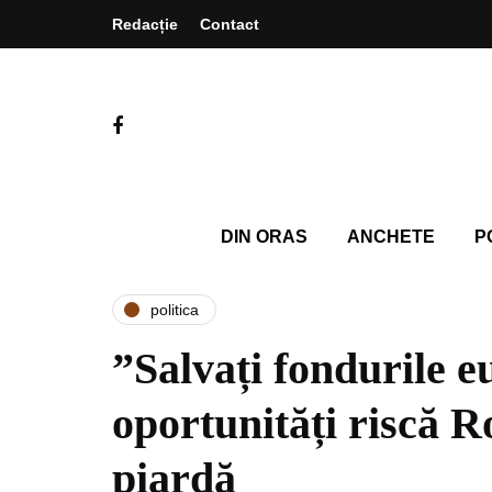
Redacție
Contact
DIN ORAS
ANCHETE
P
politica
”Salvați fondurile 
oportunități riscă 
piardă