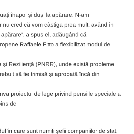
luați înapoi și duși la apărare. N-am
dar nu cred că vom câștiga prea mult, având în
 apărare”, a spus el, adăugând că
opene Raffaele Fitto a flexibilizat modul de
re și Reziliență (PNRR), unde există probleme
rebuit să fie trimisă și aprobată încă din
a proiectul de lege privind pensiile speciale a
pins de
ul în care sunt numiți șefii companiilor de stat,