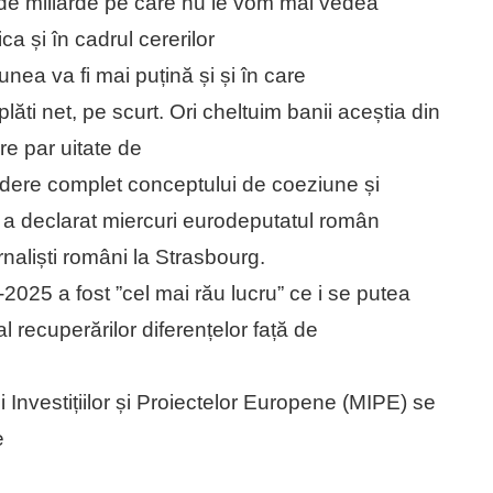
rde miliarde pe care nu le vom mai vedea
a și în cadrul cererilor
nea va fi mai puțină și și în care
lăti net, pe scurt. Ori cheltuim banii aceștia din
e par uitate de
edere complet conceptului de coeziune și
, a declarat miercuri eurodeputatul român
rnaliști români la Strasbourg.
2025 a fost ”cel mai rău lucru” ce i se putea
 recuperărilor diferențelor față de
i Investițiilor și Proiectelor Europene (MIPE) se
e