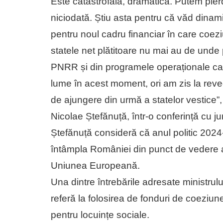
Este catastrofală, dramatică. Putem pie
niciodată. Știu asta pentru că văd dinamic
pentru noul cadru financiar în care coeziu
statele net plătitoare nu mai au de unde p
PNRR și din programele operaționale car
lume în acest moment, ori am zis la rev
de ajungere din urmă a statelor vestice”
Nicolae Ștefănuță, într-o conferință cu ju
Ștefănuță consideră că anul politic 2024-
întâmpla României din punct de vedere al
Uniunea Europeană.
Una dintre întrebările adresate ministrulu
referă la folosirea de fonduri de coeziun
pentru locuințe sociale.