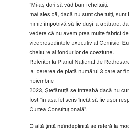
”Mi-aș dori să văd banii cheltuiți,
mai ales că, dacă nu sunt cheltuiți, sunt 
nimic împotrivă să fie duși la apărare, 
vedere că nu avem prea multe fabrici de
vicepreședintele executiv al Comisiei Eur
cheltuire al fondurilor de coeziune.
Referitor la Planul Național de Redresa
la cererea de plată numărul 3 care ar fi t
noiembrie
2023, Ștefănuță se întreabă dacă nu cumv
fost ”în așa fel scris încât să fie ușor res
Curtea Constituțională”.
O altă țintă neîndeplinită se referă la mod