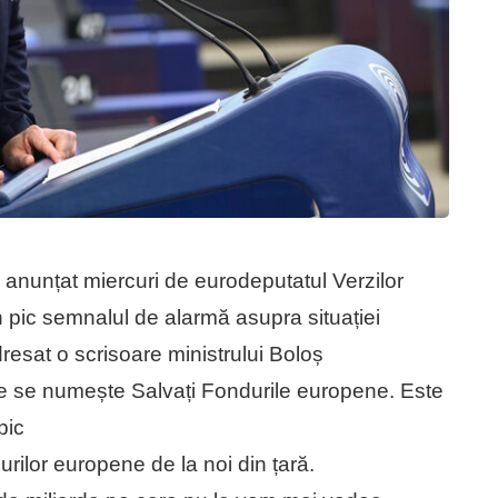
 anunțat miercuri de eurodeputatul Verzilor
 pic semnalul de alarmă asupra situației
esat o scrisoare ministrului Boloș
e se numește Salvați Fondurile europene. Este
pic
rilor europene de la noi din țară.