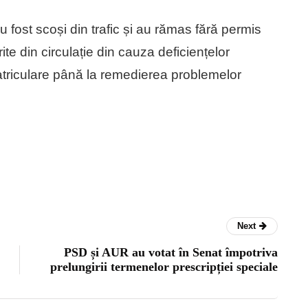
ost scoși din trafic și au rămas fără permis
te din circulație din cauza deficiențelor
nmatriculare până la remedierea problemelor
Next
PSD și AUR au votat în Senat împotriva
prelungirii termenelor prescripției speciale