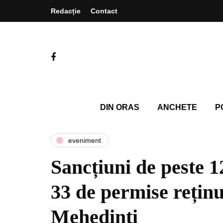
Redacție
Contact
DIN ORAS
ANCHETE
P
eveniment
Sancțiuni de peste 12
33 de permise reținu
Mehedinți