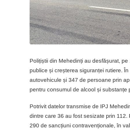
Polițiștii din Mehedinți au desfășurat, pe
publice și creșterea siguranței rutiere. În
autovehicule și 347 de persoane prin apli
pentru consumul de alcool și substanțe 
Potrivit datelor transmise de IPJ Mehedinț
dintre care 36 au fost sesizate prin 112. 
290 de sancțiuni contravenționale, în va