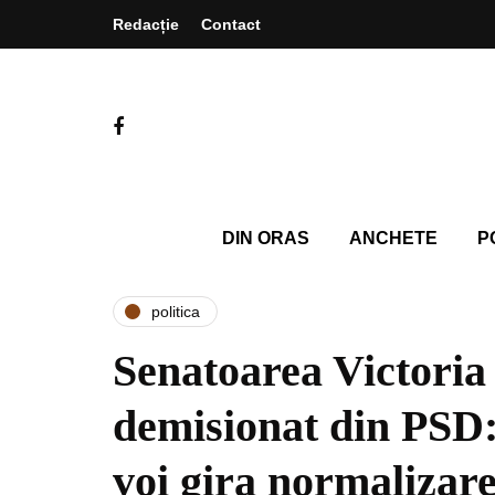
Redacție
Contact
DIN ORAS
ANCHETE
P
politica
Senatoarea Victoria 
demisionat din PSD:
voi gira normalizar