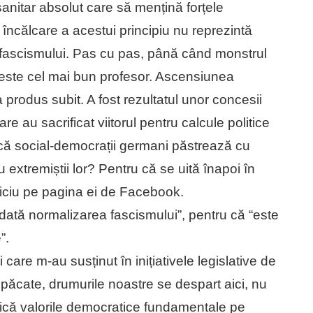
nitar absolut care să mențină forțele
e încălcare a acestui principiu nu reprezintă
a fascismului. Pas cu pas, până când monstrul
a este cel mai bun profesor. Ascensiunea
 produs subit. A fost rezultatul unor concesii
e au sacrificat viitorul pentru calcule politice
 că social-democrații germani păstrează cu
u extremiștii lor? Pentru că se uită înapoi în
toiciu pe pagina ei de Facebook.
odată normalizarea fascismului”, pentru că “este
”.
are m-au susținut în inițiativele legislative de
ăcate, drumurile noastre se despart aici, nu
ifică valorile democratice fundamentale pe