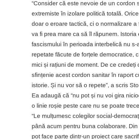
“Consider că este nevoie de un cordon sa
extremiste în izolare politică totală. Oric
doar o eroare tactică, ci o normalizare 
va fi prea mare ca să îl răpunem. Istori
fascismului în perioada interbelică nu s-a
repetate făcute de forțele democratice, car
mici și rațiuni de moment. De ce credeți
sfințenie acest cordon sanitar în raport c
istorie. Și nu vor să o repete”, a scris S
Ea adaugă că “nu pot și nu voi gira nici
o linie roșie peste care nu se poate trece
“Le mulțumesc colegilor social-democrați c
până acum pentru buna colaborare. Din p
pot face parte dintr-un proiect care sacr