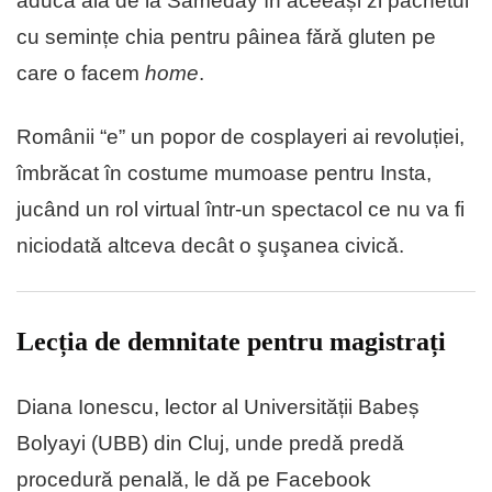
aduca ǎia de la Sameday în aceeași zi pachetul
cu semințe chia pentru pâinea fǎrǎ gluten pe
care o facem
home
.
Românii “e” un popor de cosplayeri ai revoluției,
îmbrăcat în costume mumoase pentru Insta,
jucând un rol virtual într-un spectacol ce nu va fi
niciodatǎ altceva decât o şuşanea civicǎ.
Lecția de demnitate pentru magistrați
Diana Ionescu, lector al Universității Babeș
Bolyayi (UBB) din Cluj, unde predǎ predă
procedură penală, le dǎ pe Facebook