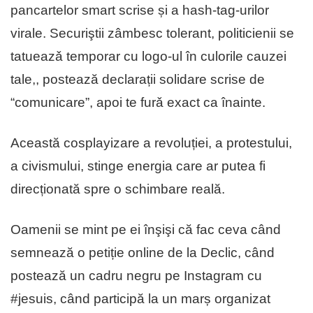
pancartelor smart scrise și a hash-tag-urilor
virale. Securiştii zâmbesc tolerant, politicienii se
tatueazǎ temporar cu logo-ul în culorile cauzei
tale,, postează declarații solidare scrise de
“comunicare”, apoi te furǎ exact ca înainte.
Această cosplayizare a revoluției, a protestului,
a civismului, stinge energia care ar putea fi
direcționată spre o schimbare reală.
Oamenii se mint pe ei înşişi că fac ceva când
semnează o petiție online de la Declic, când
postează un cadru negru pe Instagram cu
#jesuis, când participă la un marș organizat