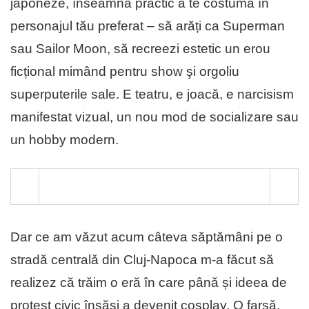
japoneze, înseamnă practic a te costuma în
personajul tău preferat – să arăți ca Superman
sau Sailor Moon, să recreezi estetic un erou
ficțional mimând pentru show şi orgoliu
superputerile sale. E teatru, e joacă, e narcisism
manifestat vizual, un nou mod de socializare sau
un hobby modern.
Dar ce am văzut acum câteva săptămâni pe o
stradă centralǎ din Cluj-Napoca m-a făcut să
realizez că trǎim o eră în care pânǎ și ideea de
protest civic însăși a devenit cosplay. O farsǎ.