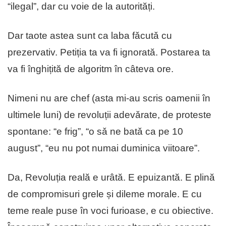
“ilegal”, dar cu voie de la autorități.
Dar taote astea sunt ca laba fǎcutǎ cu
prezervativ. Petiția ta va fi ignorată. Postarea ta
va fi înghițită de algoritm în câteva ore.
Nimeni nu are chef (asta mi-au scris oamenii în
ultimele luni) de revoluții adevǎrate, de proteste
spontane: “e frig”, “o sǎ ne batǎ ca pe 10
august”, “eu nu pot numai duminica viitoare”.
Da, Revoluția reală e urâtă. E epuizantă. E plină
de compromisuri grele și dileme morale. E cu
teme reale puse în voci furioase, e cu obiective.