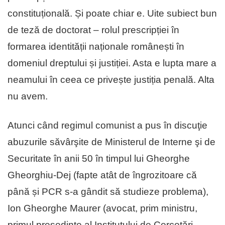
constituțională. Și poate chiar e. Uite subiect bun
de teză de doctorat – rolul prescripției în
formarea identității naționale românești în
domeniul dreptului și justiției. Asta e lupta mare a
neamului în ceea ce privește justiția penală. Alta
nu avem.
Atunci când regimul comunist a pus în discuţie
abuzurile săvârşite de Ministerul de Interne şi de
Securitate în anii 50 în timpul lui Gheorghe
Gheorghiu-Dej (fapte atât de îngrozitoare că
până și PCR s-a gândit să studieze problema),
Ion Gheorghe Maurer (avocat, prim ministru,
primul președinte al Institutului de Cercetări