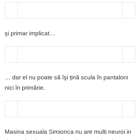
şi primar implicat…
… dar el nu poate sǎ îşi ținǎ scula în pantaloni
nici în primǎrie.
Masina sexuala Simionca nu are multi neuroi in