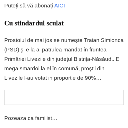
Puteți să vă abonați
AICI
Cu stindardul sculat
Prostoiul de mai jos se numeşte Traian Simionca
(PSD) şi e la al patrulea mandat în fruntea
Primăriei Livezile din județul Bistrița-Nǎsǎud.. E
mega smardoi la el în comunǎ, proştii din
Livezile l-au votat in proportie de 90%…
Pozeaza ca familist…