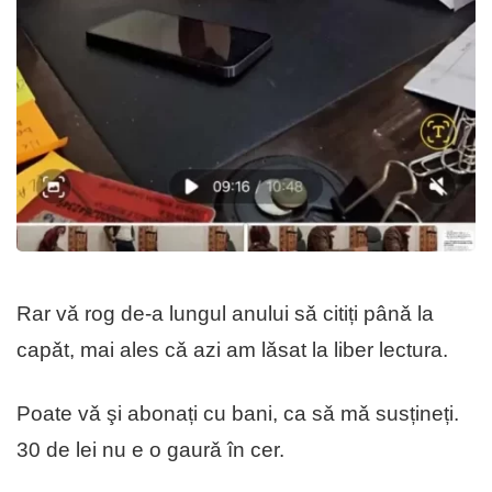
Rar vǎ rog de-a lungul anului sǎ citiți pânǎ la
capǎt, mai ales cǎ azi am lǎsat la liber lectura.
Poate vǎ şi abonați cu bani, ca sǎ mǎ susțineți.
30 de lei nu e o gaurǎ în cer.