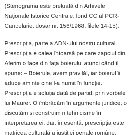
(Stenograma este preluată din Arhivele
Naţionale Istorice Centrale, fond CC al PCR-
Cancelarie, dosar nr. 156/1968, filele 14-15).
Prescripția, parte a ADN-ului nostru cultural.
Prescripția e calea întoarsă pe care zapciul din
Aferim o face din fața boierului atunci când îi
spune: – Boierule, avem pravilă!, iar boierul îi
aduce aminte cine l-a numit în funcție.
Prescripția e soluția dată de partid, prin vorbele
lui Maurer. O îmbrăcăm în argumente juridice, o
discutăm și construim n tehnicisme în
interpretarea ei, dar, în esență, prescripția este
matricea culturală a justiției penale române,