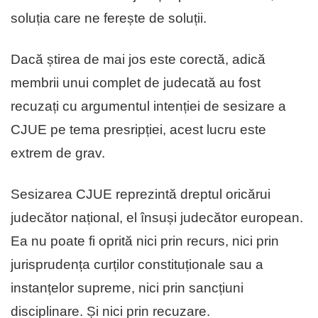
soluția care ne ferește de soluții.
Dacă știrea de mai jos este corectă, adică
membrii unui complet de judecată au fost
recuzați cu argumentul intenției de sesizare a
CJUE pe tema presripției, acest lucru este
extrem de grav.
Sesizarea CJUE reprezintă dreptul oricărui
judecător național, el însuși judecător european.
Ea nu poate fi oprită nici prin recurs, nici prin
jurisprudența curților constituționale sau a
instanțelor supreme, nici prin sancțiuni
disciplinare. Și nici prin recuzare.