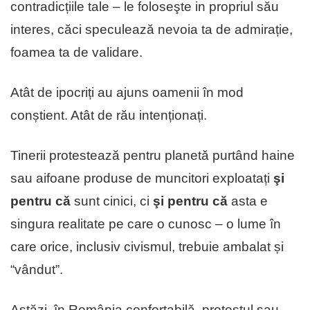
contradicțiile tale – le foloseşte in propriul său
interes, căci speculează nevoia ta de admirație,
foamea ta de validare.
Atât de ipocriți au ajuns oamenii în mod
conștient. Atât de rău intenționați.
Tinerii protestează pentru planetǎ purtând haine
sau aifoane produse de muncitori exploatați
şi
pentru cǎ
sunt cinici, ci
şi pentru că
asta e
singura realitate pe care o cunosc – o lume în
care orice, inclusiv civismul, trebuie ambalat și
“vândut”.
Astăzi, în România confortabilǎ, protestul sau