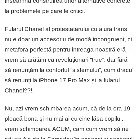
Înseamnǎ construirea unor alternative concrete
la problemele pe care le critici.
Fularul Chanel al protestatarului cu alura trans
nu e doar un accesoriu de modă incongruent, ci
metafora perfectă pentru întreaga noastră eră –
vrem să arătăm ca revoluționari “true”, dar fără
să renunțăm la confortul “sistemului”, cum dracu’
sǎ renunți la iPhone 17 Pro Max şi la fularul
Chanel??!.
Nu, azi vrem schimbarea acum, cǎ de la ora 19
pleacǎ bona şi nu mai ai cu cine lǎsa copilul,
vrem schimbarea ACUM, cam cum vrem sǎ ne