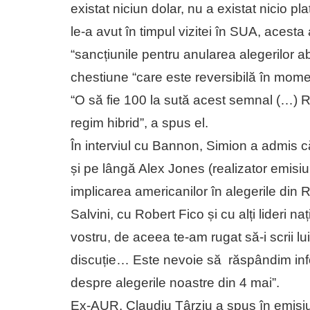
existat niciun dolar, nu a existat nicio pl
le-a avut în timpul vizitei în SUA, acest
“sancțiunile pentru anularea alegerilor 
chestiune “care este reversibilă în mome
“O să fie 100 la sută acest semnal (…) 
regim hibrid”, a spus el.
În interviul cu Bannon, Simion a admis 
și pe lângă Alex Jones (realizator emisiu
implicarea americanilor în alegerile di
Salvini, cu Robert Fico și cu alți lideri n
vostru, de aceea te-am rugat să-i scrii 
discuție… Este nevoie să răspândim infor
despre alegerile noastre din 4 mai”.
Ex-AUR, Claudiu Târziu a spus în emisiu