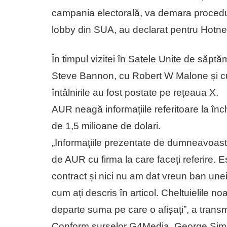
campania electorală, va demara procedura
lobby din SUA, au declarat pentru Hotnew
În timpul vizitei în Satele Unite de săpt
Steve Bannon, cu Robert W Malone și cu 
întâlnirile au fost postate pe rețeaua X.
AUR neagă informațiile referitoare la înc
de 1,5 milioane de dolari.
„Informațiile prezentate de dumneavoastr
de AUR cu firma la care faceți referire.
contract și nici nu am dat vreun ban unei 
cum ați descris în articol. Cheltuielile 
departe suma pe care o afișați”, a trans
Conform surselor G4Media, George Simi