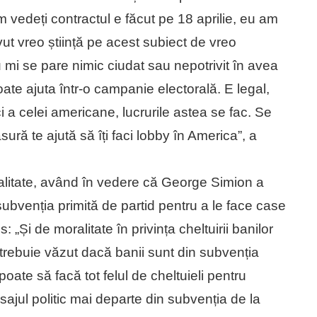
 vedeți contractul e făcut pe 18 aprilie, eu am
ut vreo știință pe acest subiect de vreo
 mi se pare nimic ciudat sau nepotrivit în avea
oate ajuta într-o campanie electorală. E legal,
ci a celei americane, lucrurile astea se fac. Se
ră te ajută să îți faci lobby în America”, a
alitate, având în vedere că George Simion a
subvenția primită de partid pentru a le face case
: „Și de moralitate în privința cheltuirii banilor
 trebuie văzut dacă banii sunt din subvenția
poate să facă tot felul de cheltuieli pentru
ajul politic mai departe din subvenția de la