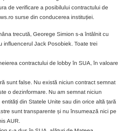
 de verificare a posibilului contractului de
s.ro surse din conducerea instituției.
ămâna trecută, Georege Simion s-a întâlnit cu
influencerul Jack Posobiek. Toate trei
heierea contractului de lobby în SUA, în valoare
ă sunt false. Nu există niciun contract semnat
 Este o dezinformare. Nu am semnat niciun
entități din Statele Unite sau din orice altă țară
noastre sunt transparente și nu însumează nici pe
mis AUR.
on s-a dus în SUA, alături de Mateea