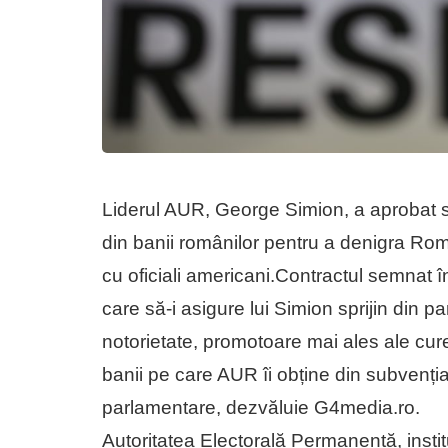
Liderul AUR, George Simion, a aprobat s
din banii românilor pentru a denigra Român
cu oficiali americani.Contractul semnat
care să-i asigure lui Simion sprijin din 
notorietate, promotoare mai ales ale cu
banii pe care AUR îi obține din subvenția
parlamentare, dezvăluie G4media.ro.
Autoritatea Electorală Permanentă, institu