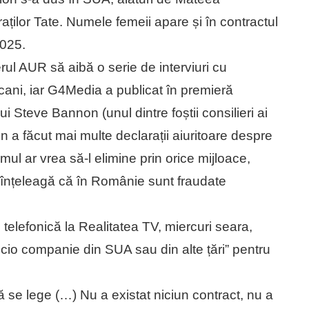
ților Tate. Numele femeii apare și în contractul
2025.
ul AUR să aibă o serie de interviuri cu
ericani, iar G4Media a publicat în premieră
ui Steve Bannon (unul dintre foștii consilieri ai
on a făcut mai multe declarații aiuritoare despre
emul ar vrea să-l elimine prin orice mijloace,
se înțeleagă că în Românie sunt fraudate
 telefonică la Realitatea TV, miercuri seara,
nicio companie din SUA sau din alte țări” pentru
ă se lege (…) Nu a existat niciun contract, nu a