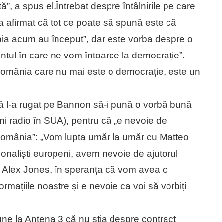
ată”, a spus el.Întrebat despre întâlnirile pe care
a a afirmat că tot ce poate să spună este că
abia acum au început”, dar este vorba despre o
ntul în care ne vom întoarce la democrație”.
România care nu mai este o democrație, este un
că l-a rugat pe Bannon să-i pună o vorbă bună
ni radio în SUA), pentru că „e nevoie de
n România”: „Vom lupta umăr la umăr cu Matteo
aționaliști europeni, avem nevoie de ajutorul
lui Alex Jones, în speranța că vom avea o
mațiile noastre și e nevoie ca voi să vorbiți
ne la Antena 3 că nu știa despre contract