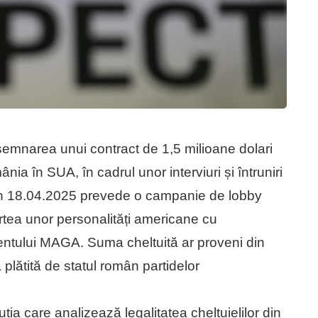
emnarea unui contract de 1,5 milioane dolari
ia în SUA, în cadrul unor interviuri și întruniri
 în 18.04.2025 prevede o campanie de lobby
partea unor personalități americane cu
rentului MAGA. Suma cheltuită ar proveni din
 plătită de statul român partidelor
ția care analizează legalitatea cheltuielilor din