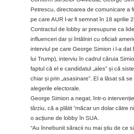
Petrescu, directoarea de comunicare a fra
pe care AUR l-ar fi semnat în 18 aprilie 
Contractul de lobby ar presupune ca lider
influenceri dar și întâlniri cu oficiali am
interviul pe care George Simion i l-a dat l
lui Trump), interviu în cadrul căruia Simi
faptul că el e candidatul „ales” și că sist
chiar și prin „asasinare”. El a lăsat să 
alegerile electorale.
George Simion a negat, într-o intervenție
târziu, că a plătit “măcar un dolar către 
o acțiune de lobby în SUA.
“Au înnebunit săracii nu mai știu de ce s