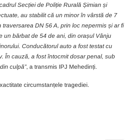
n cadrul Secției de Poliție Rurală Șimian și
ectuate, au stabilit că un minor în vârstă de 7
 în traversarea DN 56 A, prin loc nepermis și ar fi
de un bărbat de 54 de ani, din orașul Vânju
norului. Conducătorul auto a fost testat cu
iv. În cauză, a fost întocmit dosar penal, sub
 din culpă”
, a transmis IPJ Mehedinți.
exactitate circumstanțele tragediei.