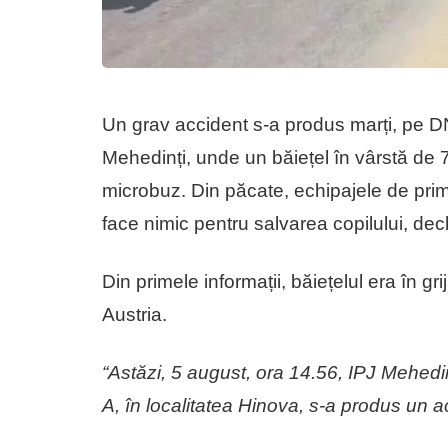
Un grav accident s-a produs marți, pe DN
Mehedinți, unde un băiețel în vârstă de 7
microbuz. Din păcate, echipajele de prim-
face nimic pentru salvarea copilului, de
Din primele informații, băiețelul era în grija
Austria.
“Astăzi, 5 august, ora 14.56, IPJ Mehedinț
A, în localitatea Hinova, s-a produs un ac