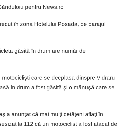
 Sănduloiu pentru News.ro
etrecut în zona Hotelului Posada, pe barajul
cicleta găsită în drum are număr de
e motociclişti care se decplasa dinspre Vidraru
asă în drum a fost găsită şi o mănuşă care se
 a anunţat că mai mulţi cetăţeni aflaţi în
sizat la 112 că un motociclist a fost atacat de