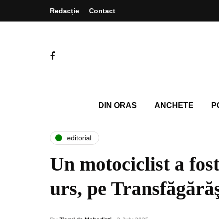
Redacție
Contact
DIN ORAS
ANCHETE
P
editorial
Un motociclist a fos
urs, pe Transfăgără