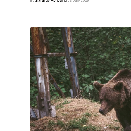
By
Ziarul de Mehedinti
,
3 July 2025