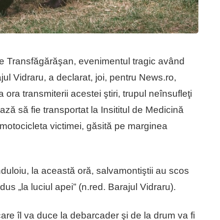
 pe Transfăgărăşan, evenimentul tragic având
ul Vidraru, a declarat, joi, pentru News.ro,
ra transmiterii acestei ştiri, trupul neînsufleţi
ază să fie transportat la Insititul de Medicină
i, motocicleta victimei, găsită pe marginea
duloiu, la această oră, salvamontiştii au scos
dus „la luciul apei” (n.red. Barajul Vidraru).
are îl va duce la debarcader şi de la drum va fi