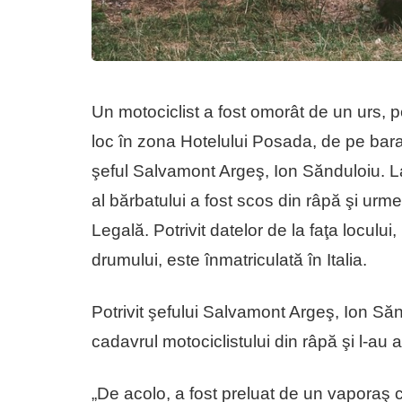
Un motociclist a fost omorât de un urs,
loc în zona Hotelului Posada, de pe baraj
şeful Salvamont Argeş, Ion Sănduloiu. La o
al bărbatului a fost scos din râpă şi urme
Legală. Potrivit datelor de la faţa loculu
drumului, este înmatriculată în Italia.
Potrivit şefului Salvamont Argeş, Ion Săn
cadavrul motociclistului din râpă şi l-au a
„De acolo, a fost preluat de un vaporaş c