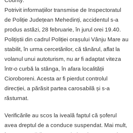
County.
Potrivit informațiilor transmise de Inspectoratul
de Poliție Județean Mehedinți, accidentul s-a
produs astăzi, 28 februarie, în jurul orei 19.40.
Polițiștii din cadrul Poliției orașului Vânju Mare au
stabilit, în urma cercetărilor, că tânărul, aflat la
volanul unui autoturism, nu ar fi adaptat viteza
într-o curbă la stânga, în afara localității
Cioroboreni. Acesta ar fi pierdut controlul
direcției, a părăsit partea carosabilă și s-a
răsturnat.
Verificările au scos la iveală faptul că șoferul
avea dreptul de a conduce suspendat. Mai mult,