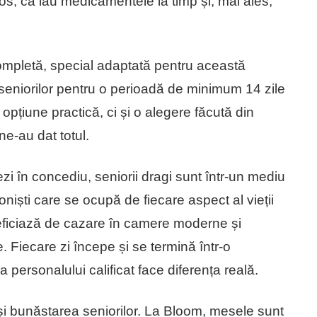
s, că iau medicamentele la timp și, mai ales,
ompletă, special adaptată pentru această
seniorilor pentru o perioadă de minimum 14 zile
opțiune practică, ci și o alegere făcută din
ne-au dat totul.
ezi în concediu, seniorii dragi sunt într-un mediu
ioniști care se ocupă de fiecare aspect al vieții
neficiază de cazare în camere moderne și
e. Fiecare zi începe și se termină într-o
a personalului calificat face diferența reală.
 și bunăstarea seniorilor. La Bloom, mesele sunt