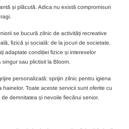
xantă și plăcută. Adica nu există compromisuri
ragi.
iorii se bucură zilnic de activități recreative
lă, fizică și socială: de la jocuri de societate,
ăți adaptate condiției fizice și intereselor
singur sau plictisit la Bloom.
ijire personalizată: sprijin zilnic pentru igiena
 hainelor. Toate aceste servicii sunt oferite cu
ă de demnitatea și nevoile fiecărui senior.