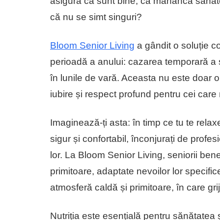
asigură că sunt bine, că mănâncă sănăto
că nu se simt singuri?
Bloom Senior Living
a gândit o soluție c
perioadă a anului: cazarea temporară a 
în lunile de vară. Aceasta nu este doar o 
iubire și respect profund pentru cei care 
Imaginează-ți asta: în timp ce tu te relax
sigur și confortabil, înconjurați de profes
lor. La Bloom Senior Living, seniorii be
primitoare, adaptate nevoilor lor specific
atmosferă caldă și primitoare, în care grij
Nutriția este esențială pentru sănătatea