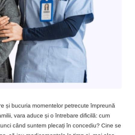
are și bucuria momentelor petrecute împreună
amilii, vara aduce și o întrebare dificilă: cum
 atunci când suntem plecați în concediu? Cine se