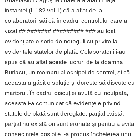
Anastasiu Dragoș Michael a arătat în fața
instanței (f. 182 vol. I) că a aflat de la
colaboratorii săi că în cadrul controlului care a
vizat ## ####### ######### ### au fost
evidențiate o serie de nereguli cu privire la
evidențele statelor de plată. Colaboratorii i-au
spus că au aflat aceste lucruri de la doamna
Burlacu, un membru al echipei de control, și că
aceasta a găsit o soluție și dorește să discute cu
martorul. În cadrul discuției avută cu inculpata,
aceasta i-a comunicat că evidențele privind
statele de plată sunt dereglate, parțial există,
parțial nu există ori sunt eronate și pentru a evita
consecințele posibile i-a propus încheierea unui