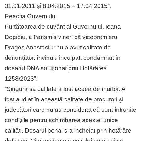
31.01.2011 și 8.04.2015 – 17.04.2015”.
Reacția Guvernului
Purtătoarea de cuvânt al Guvernului, Ioana
Dogioiu, a transmis vineri că vicepremierul
Dragoș Anastasiu “nu a avut calitate de
denunțător, învinuit, inculpat, condamnat în
dosarul DNA soluționat prin Hotărârea
1258/2023”.
“Singura sa calitate a fost aceea de martor. A
fost audiat în această calitate de procurori și
judecători care nu au considerat că sunt întrunite
condițiile pentru schimbarea acestei unice
calități. Dosarul penal s-a incheiat prin hotărâre
defintiva. Circumstanțele cazului nu au nicio