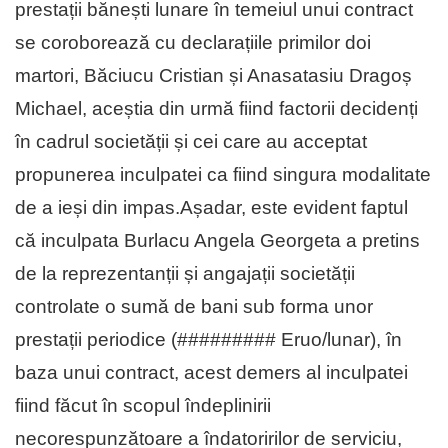
prestații bănești lunare în temeiul unui contract
se coroborează cu declarațiile primilor doi
martori, Băciucu Cristian și Anasatasiu Dragoș
Michael, aceștia din urmă fiind factorii decidenți
în cadrul societății și cei care au acceptat
propunerea inculpatei ca fiind singura modalitate
de a ieși din impas.Așadar, este evident faptul
că inculpata Burlacu Angela Georgeta a pretins
de la reprezentanții și angajații societății
controlate o sumă de bani sub forma unor
prestații periodice (######### Eruo/lunar), în
baza unui contract, acest demers al inculpatei
fiind făcut în scopul îndeplinirii
necorespunzătoare a îndatoririlor de serviciu,