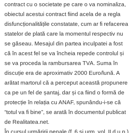
contract cu o societate pe care o va nominaliza,
obiectul acestui contract fiind acela de a regla
disfuncționalitățile constatate, cum ar fi refacerea
statelor de plată care la momentul respectiv nu
se găseau. Mesajul din partea inculpatei a fost
că în acest fel se va încheia repede controlul și
se va proceda la rambursarea TVA. Suma în
discuție era de aproximativ 2000 Euro/lună. A
arătat martorul că a perceput această propunere
ca pe un fel de șantaj, dar și ca fiind o formă de
protecție în relația cu ANAF, spunându-i-se că
“totul va fi bine”, se arată în documentul publicat
de Realitatea.net.
În cursul urmăririi penale (f. 6 și urm. vol. II d.u.p.)