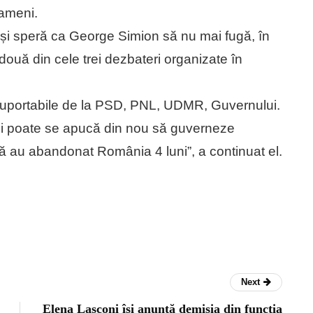
oameni.
 și speră ca George Simion să nu mai fugă, în
la două din cele trei dezbateri organizate în
nsuportabile de la PSD, PNL, UDMR, Guvernului.
 și poate se apucă din nou să guverneze
 au abandonat România 4 luni”, a continuat el.
Next
Elena Lasconi își anunță demisia din funcția