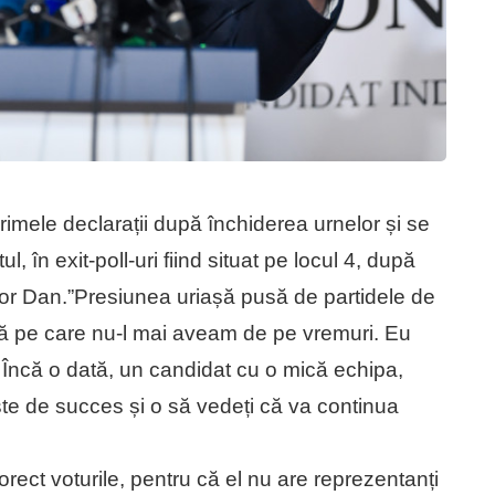
rimele declarații după închiderea urnelor și se
ul, în exit-poll-uri fiind situat pe locul 4, după
or Dan.”Presiunea uriașă pusă de partidele de
 pe care nu-l mai aveam de pe vremuri. Eu
ul. Încă o dată, un candidat cu o mică echipa,
ste de succes și o să vedeți că va continua
rect voturile, pentru că el nu are reprezentanți