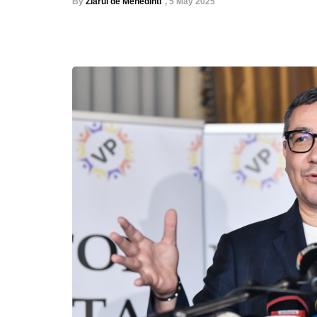
By
Ziarul de Mehedinti
,
5 May 2025