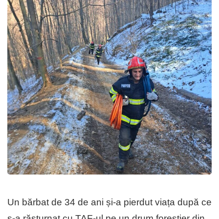
Un bărbat de 34 de ani și-a pierdut viața după ce
s-a răsturnat cu TAF-ul pe un drum forestier din